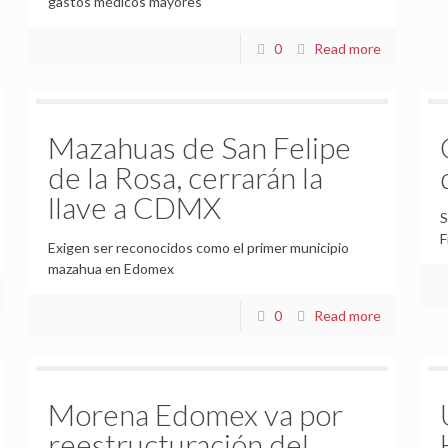
gastos médicos mayores
0
Read more
Mazahuas de San Felipe
de la Rosa, cerrarán la
llave a CDMX
S
F
Exigen ser reconocidos como el primer municipio
mazahua en Edomex
0
Read more
Morena Edomex va por
reestructuración del