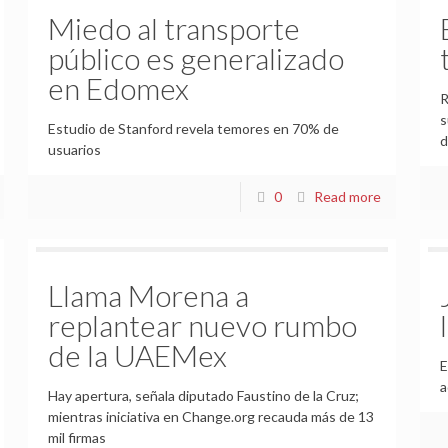
Miedo al transporte
público es generalizado
en Edomex
R
s
Estudio de Stanford revela temores en 70% de
d
usuarios
0
Read more
Llama Morena a
replantear nuevo rumbo
de la UAEMex
E
a
Hay apertura, señala diputado Faustino de la Cruz;
mientras iniciativa en Change.org recauda más de 13
mil firmas