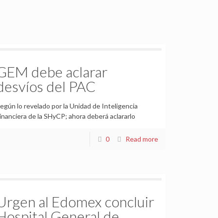
GEM debe aclarar
desvíos del PAC
egún lo revelado por la Unidad de Inteligencia
inanciera de la SHyCP; ahora deberá aclararlo
0
Read more
Urgen al Edomex concluir
Hospital General de