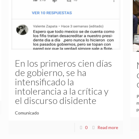
En los primeros cien días
de gobierno, se ha
intensificado la
intolerancia a la crítica y
P
el discurso disidente
m
p
Comunicado
0
Read more