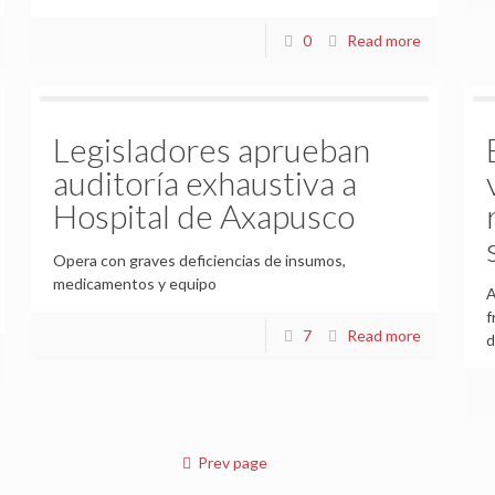
0
Read more
Legisladores aprueban
auditoría exhaustiva a
Hospital de Axapusco
Opera con graves deficiencias de insumos,
medicamentos y equipo
A
f
7
Read more
d
Prev page