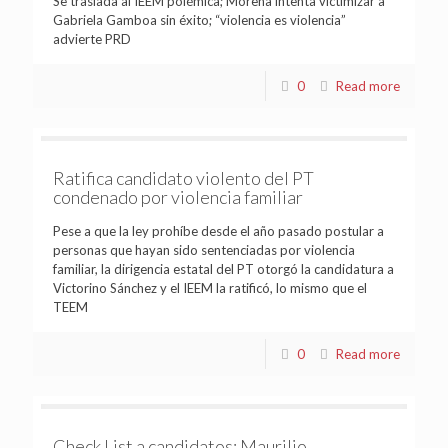
Se traslada al IEEM polémica; Morena intenta victimizar a
Gabriela Gamboa sin éxito; “violencia es violencia”
advierte PRD
0
Read more
Ratifica candidato violento del PT
condenado por violencia familiar
Pese a que la ley prohíbe desde el año pasado postular a
personas que hayan sido sentenciadas por violencia
familiar, la dirigencia estatal del PT otorgó la candidatura a
Victorino Sánchez y el IEEM la ratificó, lo mismo que el
TEEM
0
Read more
Check List a candidatos: Maurilio