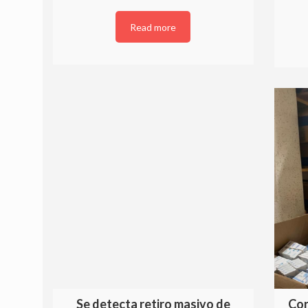
Read more
Se detecta retiro masivo de
Cor