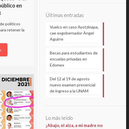
público en
Fernando Flores, Metepec: Check
x
Últimas entradas
List a candidatos (PRI, PAN, PRD)
de políticos
Vuelco en caso Ayotzinapa,
En este Check list de candidatos, solo
para retener la
cae exgobernador Ángel
revisaremos el historial del candidato
Aguirre
aliancista sin pasado político claro, pero con
estrechos vínculos a la cúpula empresarial
e
Becas para estudiantes de
mexiquense
escuelas privadas en
Edomex
Read more
Del 12 al 19 de agosto
nuevo examen presencial
de ingreso a la UNAM
Lo más leído
¡Abajo, el alza, a mi madre no