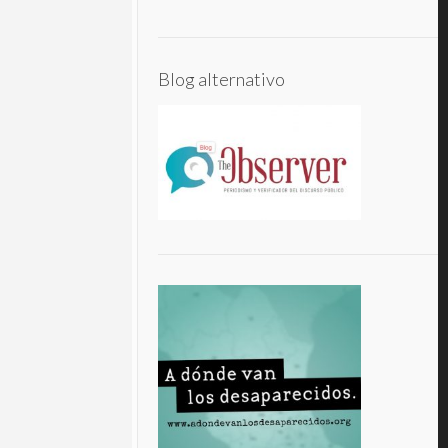
Blog alternativo
Inhabilitan 10 años a ex
procurador de justicia Alfredo
Castillo
Inhabilitan 10 años a ex procurador de
justicia Alfredo Castillo