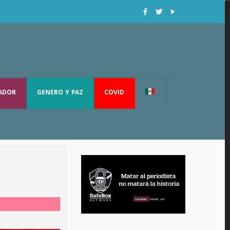
RADOR
GENERO Y PAZ
COVID