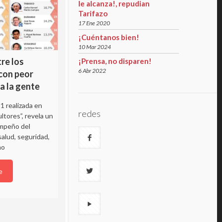
le alcanza!, repudian
Tarifazo
17 Ene 2020
¡Cuéntanos bien!
10 Mar 2024
re los
¡Prensa, no disparen!
6 Abr 2022
con peor
a la gente
Derrocha GEM 1,800 MDP en la
renta de mil 797autos de lujo
1 realizada en
redes
ltores”, revela un
GEM entregó 27 contratos a Integra
empeño del
Arrenda SOFOM; son autos de lujo para
alud, seguridad,
altos funcionarios
mo
Read more
e