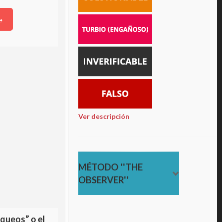
paraísos fiscales…
e
Read more
Ver descripción
MÉTODO ''THE
OBSERVER''
queos” o el