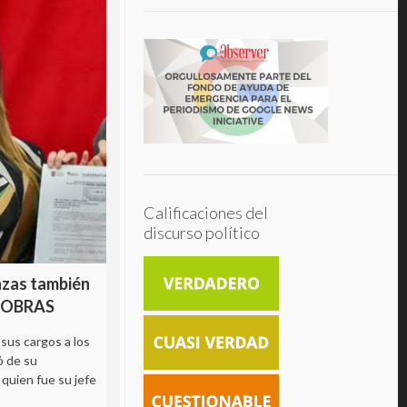
Calificaciones del
discurso político
nzas también
Huixquilucan y Naucalpan con
ANOBRAS
más mexicanos en los “Pandora
Papers”
 sus cargos a los
ó de su
Después de los asentados en CDMX,
quien fue su jefe
destacan 285 mexicanos radicados en
Edomex y con fortunas escondidas en