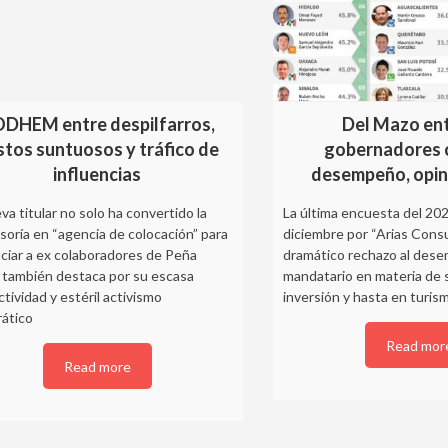
DHEM entre despilfarros,
Del Mazo ent
stos suntuosos y tráfico de
gobernadores 
influencias
desempeño, opin
va titular no solo ha convertido la
La última encuesta del 202
oría en “agencia de colocación” para
diciembre por “Arias Consu
ciar a ex colaboradores de Peña
dramático rechazo al des
 también destaca por su escasa
mandatario en materia de s
tividad y estéril activismo
inversión y hasta en turis
rático
Read mor
Read more