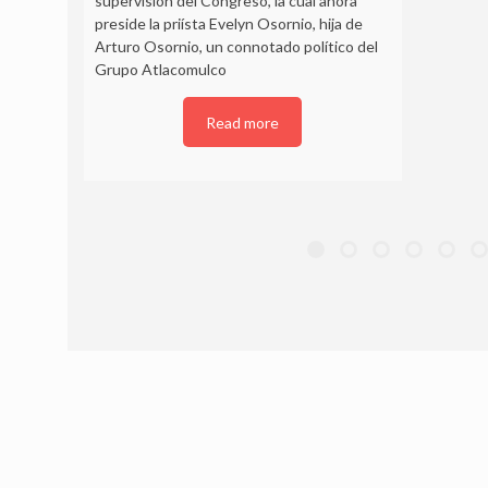
supervisión del Congreso, la cual ahora
preside la priísta Evelyn Osornio, hija de
Arturo Osornio, un connotado político del
Grupo Atlacomulco
Read more