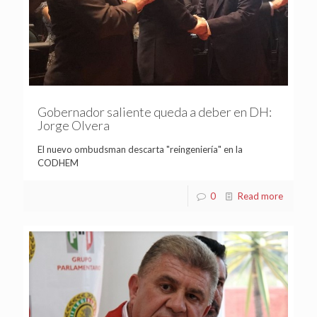
Gobernador saliente queda a deber en DH:
Jorge Olvera
El nuevo ombudsman descarta "reingeniería" en la
CODHEM
0
Read more