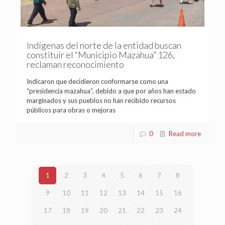
Indígenas del norte de la entidad buscan
constituir el “Municipio Mazahua” 126,
reclaman reconocimiento
Indicaron que decidieron conformarse como una
“presidencia mazahua”, debido a que por años han estado
marginados y sus pueblos no han recibido recursos
públicos para obras o mejoras
0
Read more
1
2
3
4
5
6
7
8
9
10
11
12
13
14
15
16
17
18
19
20
21
22
23
24