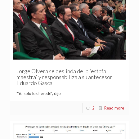
Jorge Olvera se deslinda de la “estafa
maestra” y responsabiliza a su antecesor
Eduardo Gasca
"Yo solo los heredé", dijo
2
Read more