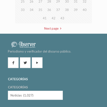
25
26
27
28
29
30
31
32
33
34
35
36
37
38
39
40
41
42
43
Next page
Periodismo y verificador del discurso público.
CATEGORÍAS
CATEGORÍAS