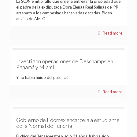
La SCJN emitió fallo que ordena entregar la propiedad que
el padre de la exdiputada Dora Elenaa Real Salinas del PRI,
arrebato a los campesinos hace varias décadas. Piden
auxilio de AMLO
Read more
Investigan operaciones de Deschamps en
Panamá y Miami
Y no había huido del país… aún
Read more
Gobierno de Edomex encarcela a estudiante
de la Normal de Tenería
El chico del 3er semestre y solo 21 años, habría sido