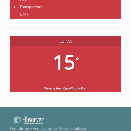
Transparencia
(174)
CLIMA
15
°
Weather from OpenWeatherMap
Periodismo y verificador del discurso público.