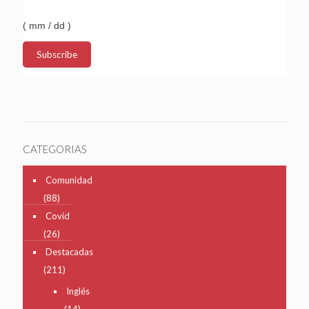
( mm / dd )
CATEGORIAS
Comunidad
(88)
Covid
(26)
Destacadas
(211)
Inglés
(14)