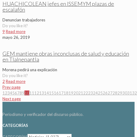
HUACHICOLEAN jefes en ISSEMYM plazas de
escalafón
Denuncian trabajadores
Do you like it?
9
Read more
mayo 26, 2019
GEM mantiene obras inconclusas de salud y educación
en Tlalnepantla
Morena pedirá una explicación
Do you like it?
2
Read more
Prev page
1
2
3
4
5
6
7
8
9
10
11
12
13
14
15
16
17
18
19
20
21
22
23
24
25
26
27
28
29
30
31
32
Next page
Periodismo y verificador del discurso público.
CATEGORÍAS
CATEGORÍAS