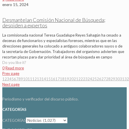
enero 15, 2024
Desmantelan Comisión Nacional de Búsqueda;
despiden a expertos
La comisionada nacional Teresa Guadalupe Reyes Sahagún ha cesado a
decenas de funcionarios y especialistas forenses, mientras que en las
direcciones generales ha colocado a antiguos colaboradores suyos o de
la secretaria de Gobernación. Trabajadores del organismo advierten que
recortan plazas para dar prioridad al área de búsqueda en campo
Do you like it?
0
Read more
Prev page
1
2
3
4
5
6
7
8
9
10
11
12
13
14
15
16
17
18
19
20
21
22
23
24
25
26
27
28
29
30
31
32
Next page
Periodismo y verificador del discurso público.
CATEGORÍAS
CATEGORÍAS