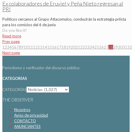
Ex colaboradores de Eruviel y Peña Nieto regresan al
PRI
Políticos cercanos al Grupo Atlacomulco, conducirán la estrategia priísta
para los comicios del 6 de junio
Do you like it?
Read more
Prev page
1
2
3
4
5
6
7
8
9
10
11
12
13
14
15
16
17
18
19
20
21
22
23
24
25
26
27
28
29
30
31
32
Next page
Periodismo y verificador del discurso público.
CATEGORÍAS
CATEGORÍAS
THE OBSERVER
Nosotros
Aviso de privacidad
CONTACTO
ANUNCIANTES