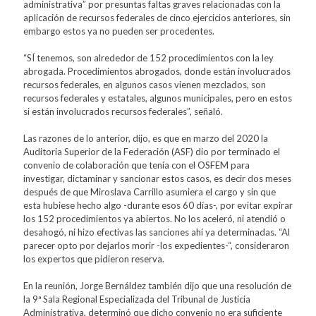
administrativa” por presuntas faltas graves relacionadas con la
aplicación de recursos federales de cinco ejercicios anteriores, sin
embargo estos ya no pueden ser procedentes.
“SÍ tenemos, son alrededor de 152 procedimientos con la ley
abrogada. Procedimientos abrogados, donde están involucrados
recursos federales, en algunos casos vienen mezclados, son
recursos federales y estatales, algunos municipales, pero en estos
si están involucrados recursos federales”, señaló.
Las razones de lo anterior, dijo, es que en marzo del 2020 la
Auditoria Superior de la Federación (ASF) dio por terminado el
convenio de colaboración que tenía con el OSFEM para
investigar, dictaminar y sancionar estos casos, es decir dos meses
después de que Miroslava Carrillo asumiera el cargo y sin que
esta hubiese hecho algo -durante esos 60 días-, por evitar expirar
los 152 procedimientos ya abiertos. No los aceleró, ni atendió o
desahogó, ni hizo efectivas las sanciones ahí ya determinadas. “Al
parecer opto por dejarlos morir -los expedientes-“, consideraron
los expertos que pidieron reserva.
En la reunión, Jorge Bernáldez también dijo que una resolución de
la 9ª Sala Regional Especializada del Tribunal de Justicia
Administrativa, determinó que dicho convenio no era suficiente