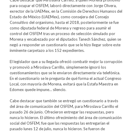
Cabe destacar que Miroslava Carrillo, a quien Morena promovió
para ocupar el OSFEM, laboró directamente con Jorge Olvera,
exrector de la UAEMex, en la Comisión de Derechos Humanos del
Estado de México (UAEMex), como consejera del Consejo
Consultivo del organismo, hasta el 2018, posteriormente se fue
como diputada federal de Morena y regreso para asumir el
control del OSFEM tras un proceso de selección simulado por
Morena y encabezado por el diputados Tanech Sánchez, quien se
negó a responder un cuestionario que se le hizo llegar sobre este
inminente carpetazo a los 152 expedientes.
El legislador que a su llegada ofreció combatir mejor la corrupción
y promovió a Miroslava Carrillo, simplemente ignoró los
cuestionamientos que se le enviaron directamente vía telefónica.
En el cuestionario se le pregunta de qué forma el actual Congreso
Local, con mayoría de Morena, evitará que la Estafa Maestra en
Edomex quede impune… silencio.
Cabe destacar que también se entregó un cuestionario a través
del área de comunicación del OSFEM, para Miroslava Carrillo el
pasado 26 de junio. Ofrecieron entregar las respuestas, pero
nunca lo hicieron. El último ofrecimiento del área de comunicación
social del OSFEM, fue que las respuestas las entregarían el
pasado lunes 12 de julio, nunca lo hicieron. Se fueron de