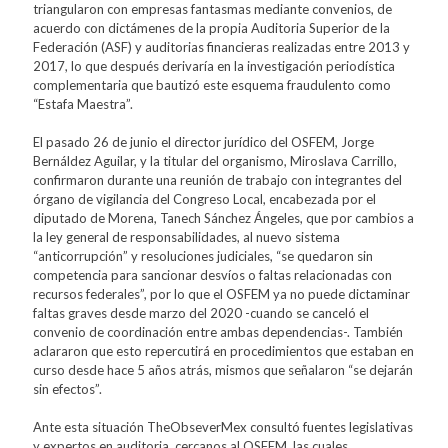
triangularon con empresas fantasmas mediante convenios, de
acuerdo con dictámenes de la propia Auditoria Superior de la
Federación (ASF) y auditorias financieras realizadas entre 2013 y
2017, lo que después derivaría en la investigación periodística
complementaria que bautizó este esquema fraudulento como
“Estafa Maestra”.
El pasado 26 de junio el director jurídico del OSFEM, Jorge
Bernáldez Aguilar, y la titular del organismo, Miroslava Carrillo,
confirmaron durante una reunión de trabajo con integrantes del
órgano de vigilancia del Congreso Local, encabezada por el
diputado de Morena, Tanech Sánchez Ángeles, que por cambios a
la ley general de responsabilidades, al nuevo sistema
“anticorrupción” y resoluciones judiciales, “se quedaron sin
competencia para sancionar desvíos o faltas relacionadas con
recursos federales”, por lo que el OSFEM ya no puede dictaminar
faltas graves desde marzo del 2020 -cuando se canceló el
convenio de coordinación entre ambas dependencias-. También
aclararon que esto repercutirá en procedimientos que estaban en
curso desde hace 5 años atrás, mismos que señalaron “se dejarán
sin efectos”.
Ante esta situación TheObseverMex consultó fuentes legislativas
y expertos en auditoria, cercanos al OSFEM, las cuales