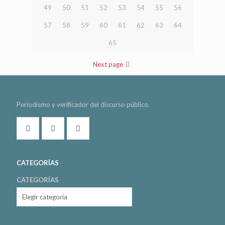
49
50
51
52
53
54
55
56
57
58
59
60
61
62
63
64
65
Next page
Periodismo y verificador del discurso público.
CATEGORÍAS
CATEGORÍAS