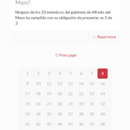
Mazo?
Ninguno de los 20 miembros del gabinete de Alfredo del
Mazo ha cumplido con su obligación de presentar su 3 de
3
Read more
Prev page
1
2
3
4
5
6
7
8
9
10
11
12
13
14
15
16
17
18
19
20
21
22
23
24
25
26
27
28
29
30
31
32
33
34
35
36
37
38
39
40
41
42
43
44
45
46
47
48