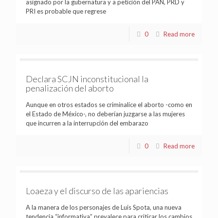
asignado por la gubernatura y a petición del PAN, PRD y
PRI es probable que regrese
0
Read more
Declara SCJN inconstitucional la
penalización del aborto
Aunque en otros estados se criminalice el aborto -como en
el Estado de México-, no deberían juzgarse a las mujeres
que incurren a la interrupción del embarazo
0
Read more
Loaeza y el discurso de las apariencias
A la manera de los personajes de Luis Spota, una nueva
tendencia “informativa” prevalece para criticar los cambios