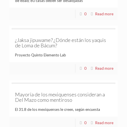
de edad; 80 casas deben ser desalojadas
0
Read more
¿Jaksa jipuwame? ¿Dónde están los yaquis
de Loma de Bácum?
Proyecto Quinto Elemento Lab
0
Read more
Mayoría de los mexiquenses consideran a
Del Mazo como mentiroso
El 31.8 de los mexiquenses le creen, según encuesta
0
Read more