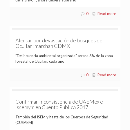
de la SHyCP; ahora deberá aclararlo
0
Read more
Alertan por devastación de bosques de
Ocuilan; marchan CDMX
”Delincuencia ambiental organizada” arrasa 3% de la zona
forestal de Ocuilan, cada año
0
Read more
Confirman inconsistencia de UAEMex e
Issemym en Cuenta Publica 2017
También del ISEM y hasta de los Cuerpos de Seguridad
(CUSAEM)