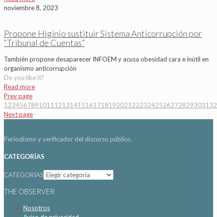
noviembre 8, 2023
Propone Higinio sustituir Sistema Anticorrupción por
“Tribunal de Cuentas”
También propone desaparecer INFOEM y acusa obesidad cara e inútil en
organismo anticorrupción
Do you like it?
Read more
Prev page
1
2
3
4
5
6
7
8
9
10
11
12
13
14
15
16
17
18
19
20
21
22
23
24
25
26
27
28
29
30
31
32
Next page
Periodismo y verificador del discurso público.
CATEGORÍAS
CATEGORÍAS
THE OBSERVER
Nosotros
Aviso de privacidad