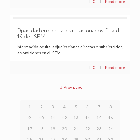
0
Read more
Opacidad en contratos relacionados Covid-
19 del ISEM
Información oculta, adjudicaciones directas y subejercicios,
las omisiones en el ISEM
0
Read more
Prev page
1
2
3
4
5
6
7
8
9
10
11
12
13
14
15
16
17
18
19
20
21
22
23
24
25
26
27
28
29
30
31
32