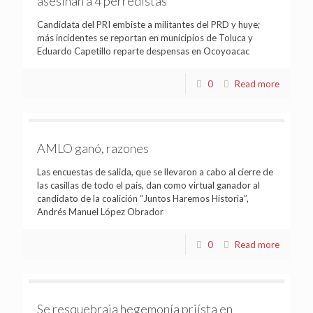
asesinan a 4 perredistas
Candidata del PRI embiste a militantes del PRD y huye;
más incidentes se reportan en municipios de Toluca y
Eduardo Capetillo reparte despensas en Ocoyoacac
0
Read more
AMLO ganó, razones
Las encuestas de salida, que se llevaron a cabo al cierre de
las casillas de todo el país, dan como virtual ganador al
candidato de la coalición “Juntos Haremos Historia”,
Andrés Manuel López Obrador
0
Read more
Se resquebraja hegemonía priísta en