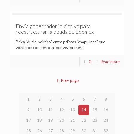
Envía gobernador iniciativa para
reestructurar la deuda de Edomex
Priva "duelo político" entre priístas "chapulines" que
volvieron con derrota, por vez primera
0
Read more
Prev page
1
2
3
4
5
6
7
8
9
10
11
12
13
14
15
16
17
18
19
20
21
22
23
24
25
26
27
28
29
30
31
32