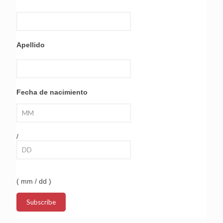
Apellido
Fecha de nacimiento
/
( mm / dd )