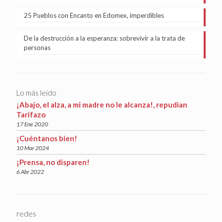
25 Pueblos con Encanto en Edomex, imperdibles
De la destrucción a la esperanza: sobrevivir a la trata de
personas
Lo más leído
¡Abajo, el alza, a mi madre no le alcanza!, repudian
Tarifazo
17 Ene 2020
¡Cuéntanos bien!
10 Mar 2024
¡Prensa, no disparen!
6 Abr 2022
redes