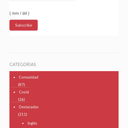
( mm / dd )
CATEGORIAS
Comunidad
(87)
Covid
(26)
Destacadas
(211)
Inglés