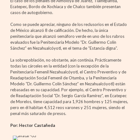
El caso de los penales de Almoloya de Juárez, Tlalnepantla,
Ecatepec, Bordo de Xochiaca y de Chalco también presentan
casos de autogobierno.
Como se puede apreciar, ninguno de los reclusorios en el Estado
de México alcanzó 8 de calificación. De hecho, la única
penitenciaria que alcanzó semáforo verde en uno de los rubros
evaluados fue la Penitenciaría Modelo “Dr. Guillermo Colín
Sánchez” en Nezahualcóyotl, en el tema de “Estancia digna”.
La sobrepoblación, no obstante, aún continúa. Prácticamente
todas las cárceles en la entidad (con la excepción de la
Penitenciaría Femenil Nezahualcóyotl, el Centro Preventivo y de
Readaptación Social Femenil de Otumba, y la Penitenciaría
Modelo “Dr. Guillermo Colín Sánchez” en Nezahualcóyotl) están
rebasadas en su capacidad. Por ejemplo, el Centro Preventivo y
de Readaptación Social “Dr. Sergio García Ramírez”, en Ecatepec
de Morelos, tiene capacidad para 1,926 hombres y 125 mujeres,
pero en él habitan 4,512 reos varones y 251 mujeres, siendo el
penal más saturado de presos.
Por: Hector Castañeda