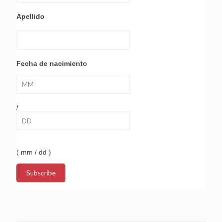
Apellido
Fecha de nacimiento
/
( mm / dd )