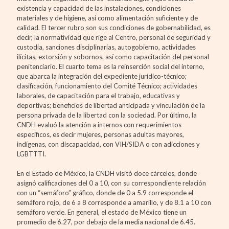
existencia y capacidad de las instalaciones, condiciones
materiales y de higiene, así como alimentación suficiente y de
calidad. El tercer rubro son sus condiciones de gobernabilidad, es
decir, la normatividad que rige al Centro, personal de seguridad y
custodia, sanciones disciplinarias, autogobierno, actividades
ilícitas, extorsión y sobornos, así como capacitación del personal
penitenciario. El cuarto tema es la reinserción social del interno,
que abarca la integración del expediente jurídico-técnico;
clasificación, funcionamiento del Comité Técnico; actividades
laborales, de capacitación para el trabajo, educativas y
deportivas; beneficios de libertad anticipada y vinculación de la
persona privada de la libertad con la sociedad. Por último, la
CNDH evaluó la atención a internos con requerimientos
específicos, es decir mujeres, personas adultas mayores,
indígenas, con discapacidad, con VIH/SIDA o con adicciones y
LGBTTTI.
En el Estado de México, la CNDH visitó doce cárceles, donde
asignó calificaciones del 0 a 10, con su correspondiente relación
con un “semáforo” gráfico, donde de 0 a 5.9 corresponde el
semáforo rojo, de 6 a 8 corresponde a amarillo, y de 8.1 a 10 con
semáforo verde. En general, el estado de México tiene un
promedio de 6.27, por debajo de la media nacional de 6.45.