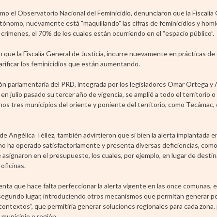
omo el Observatorio Nacional del Feminicidio, denunciaron que la Fiscalía
utónomo, nuevamente está "maquillando" las cifras de feminicidios y homi
 crímenes, el 70% de los cuales están ocurriendo en el “espacio público”.
que la Fiscalía General de Justicia, incurre nuevamente en prácticas de 
arificar los feminicidios que están aumentando.
ón parlamentaria del PRD, integrada por los legisladores Omar Ortega y A
n julio pasado su tercer año de vigencia, se amplié a todo el territorio o
nos tres municipios del oriente y poniente del territorio, como Tecámac,
 de Angélica Téllez, también advirtieron que si bien la alerta implantada 
mo no ha operado satisfactoriamente y presenta diversas deficiencias, com
e asignaron en el presupuesto, los cuales, por ejemplo, en lugar de destin
oficinas.
enta que hace falta perfeccionar la alerta vigente en las once comunas, e
n segundo lugar, introduciendo otros mecanismos que permitan generar pol
 contextos”, que permitiría generar soluciones regionales para cada zona
 municipio o región.