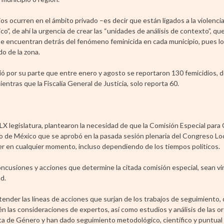
ios ocurren en el ámbito privado –es decir que están ligados a la violenci
o”, de ahí la urgencia de crear las “unidades de análisis de contexto”, qu
se encuentran detrás del fenómeno feminicida en cada municipio, pues l
o de la zona.
ció por su parte que entre enero y agosto se reportaron 130 femicidios, 
ntras que la Fiscalía General de Justicia, solo reporta 60.
 LX legislatura, plantearon la necesidad de que la Comisión Especial para
ado de México que se aprobó en la pasada sesión plenaria del Congreso Loc
er en cualquier momento, incluso dependiendo de los tiempos políticos.
ncusiones y acciones que determine la citada comisión especial, sean vi
d.
 atender las líneas de acciones que surjan de los trabajos de seguimiento
n las consideraciones de expertos, así como estudios y análisis de las o
a de Género y han dado seguimiento metodológico, científico y puntual a