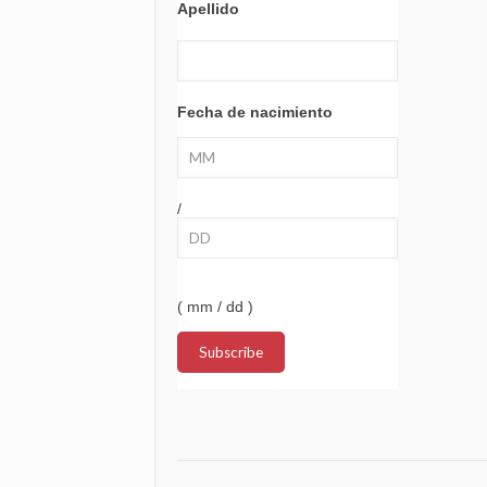
Apellido
Fecha de nacimiento
/
( mm / dd )