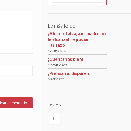
Lo más leído
¡Abajo, el alza, a mi madre no
le alcanza!, repudian
Tarifazo
17 Ene 2020
¡Cuéntanos bien!
10 Mar 2024
¡Prensa, no disparen!
6 Abr 2022
redes