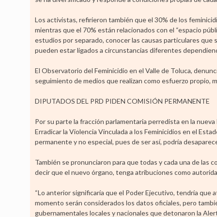
Los activistas, refirieron también que el 30% de los feminicid
mientras que el 70% están relacionados con el “espacio públic
estudios por separado, conocer las causas particulares que 
pueden estar ligados a circunstancias diferentes dependiend
El Observatorio del Feminicidio en el Valle de Toluca, denun
seguimiento de medios que realizan como esfuerzo propio, mie
DIPUTADOS DEL PRD PIDEN COMISIÓN PERMANENTE
Por su parte la fracción parlamentaria perredista en la nueva
Erradicar la Violencia Vinculada a los Feminicidios en el Est
permanente y no especial, pues de ser así, podría desaparec
También se pronunciaron para que todas y cada una de las co
decir que el nuevo órgano, tenga atribuciones como autorida
“Lo anterior significaría que el Poder Ejecutivo, tendría que
momento serán considerados los datos oficiales, pero tambié
gubernamentales locales y nacionales que detonaron la Alert