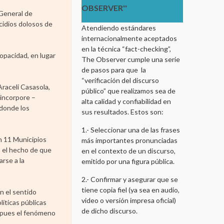
OBSERVER''
 General de
cidios dolosos de
Atendiendo estándares
internacionalmente aceptados
en la técnica “fact-checking”,
opacidad, en lugar
The Observer cumple una serie
de pasos para que la
“verificación del discurso
raceli Casasola,
público” que realizamos sea de
 incorpore –
alta calidad y confiabilidad en
 donde los
sus resultados. Estos son:
1.- Seleccionar una de las frases
en 11 Municipios
más importantes pronunciadas
o el hecho de que
en el contexto de un discurso,
arse a la
emitido por una figura pública.
2.- Confirmar y asegurar que se
tiene copia fiel (ya sea en audio,
n el sentido
video o versión impresa oficial)
íticas públicas
de dicho discurso.
, pues el fenómeno