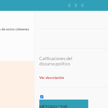
as de estos crímenes
Calificaciones del
discurso político
Ver descripción
MÉTODO ''THE