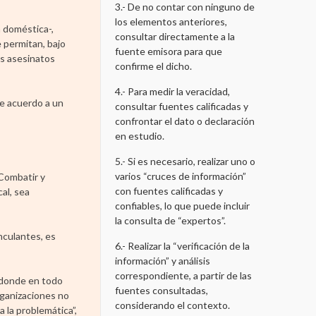
3.- De no contar con ninguno de
los elementos anteriores,
a doméstica-,
consultar directamente a la
e permitan, bajo
fuente emisora para que
os asesinatos
confirme el dicho.
4.- Para medir la veracidad,
de acuerdo a un
consultar fuentes calificadas y
confrontar el dato o declaración
en estudio.
5.- Si es necesario, realizar uno o
varios “cruces de información”
 Combatir y
con fuentes calificadas y
al, sea
confiables, lo que puede incluir
la consulta de “expertos”.
nculantes, es
6.- Realizar la “verificación de la
información” y análisis
correspondiente, a partir de las
, donde en todo
fuentes consultadas,
rganizaciones no
considerando el contexto.
 la problemática”,