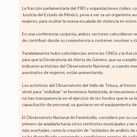
La fracción parlamentaria del PRD y organizaciones civiles, c
Justicia del Estado de México, pese a ser ya un organismo a
mujeres, para ocultar la nueva escalada de violencia en estos
En una conferencia conjunta, ambos sectores coincidieron en 
de contribuir desde su competencia a contener, resolver y cl
Paralelamente hubo coincidencias entre las ONGs y la fracci
para que la Declaratoria de Alerta de Género, que ya cumplió e
indicaron activistas del Observatorio Nacional-, a cuando me
asesinatos de mujeres, están aumentando.
Los activistas del Observatorio del Valle de Toluca, al frente
sirvió para “visibilizar” el fenómeno feminicida, el mecanis
no hay transparencia en el ejercicio de los fondos que le se l
capacitación de personal, se gastaron en el equipamiento de 
El Observatorio Nacional de Feminicidio, consideró por su cu
primero de ampliarla hacia otros territorios municipales y e
más acertadas, como la creación de “unidades de análisis de
se ha diversificado y responde a condiciones propias de cada