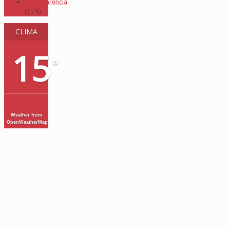
Transparencia
(174)
CLIMA
15
°
Weather from
OpenWeatherMap