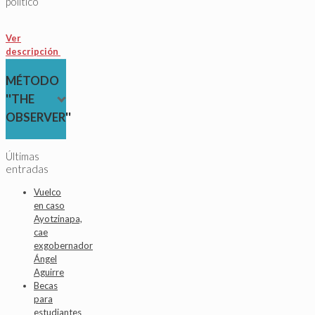
político
Ver
descripción
MÉTODO
''THE
OBSERVER''
Últimas
entradas
Vuelco
en caso
Ayotzinapa,
cae
exgobernador
Ángel
Aguirre
Becas
para
estudiantes