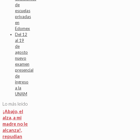
de
escuelas
privadas
en
Edomex
Del 12
al 19
de
agosto
nuevo
examen
presencial
de
ingreso
a la
UNAM
Lo más leído
¡Abajo, el
alza, a mi
madre no le
alcanza!,
repudian