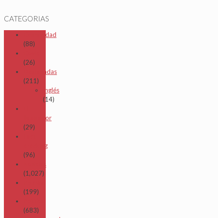
CATEGORIAS
Comunidad
(88)
Covid
(26)
Destacadas
(211)
Inglés
(14)
El
Ilustrador
(29)
Fact-
checking
(96)
Noticias
(1,027)
Plumas
(199)
Política
(683)