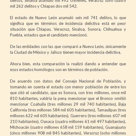
delitos, Sinaloa acumuló mil 992 crímenes, Veracruz tuvo cuatro
mil 262 delitos y Chiapas dos mil 542.
El estado de Nuevo León acumuló seis mil 741 delitos, lo que
significa que en términos de incidencia delictiva está en peor
situación que Chiapas, Veracruz, Sinaloa, Sonora, Chihuahua y
Puebla, estados que el candidato mencionó.
De las entidades con las que comparó a Nuevo León, únicamente
la Ciudad de México y Jalisco tienen mayor incidencia delictiva.
Ahora bien, esta comparación la realizó dando a entender que
esos estados homólogos son en términos de población.
De acuerdo con datos del Consejo Nacional de Población, y
tomando en cuenta el estado con menor población de entre los
que citó el candidato, que es Sonora, con tres millones, once mil
810 habitantes, valdría la pena mencionar que el Bronco omitió
mencionar Coahuila (tres millones 29 mil 740 habitantes), Baja
California (tres millones 584 mil 605 habitantes), Tamaulipas (tres
millones 622 mil 605 habitantes), Guerrero (tres millones 607 mil
210 habitantes), Oaxaca (cuatro millones 61 mil 497 habitantes),
Michoacán (cuatro millones 658 mil 159 habitantes), Guanajuato
(cinco millones 908 mil 845 habitantes), Veracruz (ocho millones