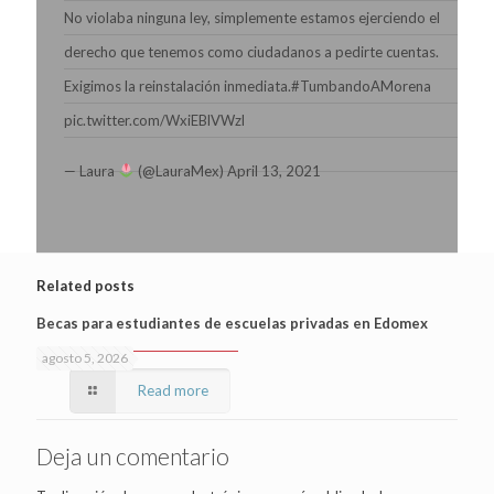
No violaba ninguna ley, simplemente estamos ejerciendo el
derecho que tenemos como ciudadanos a pedirte cuentas.
Exigimos la reinstalación inmediata.
#TumbandoAMorena
pic.twitter.com/WxiEBlVWzl
— Laura
(@LauraMex)
April 13, 2021
Related posts
Becas para estudiantes de escuelas privadas en Edomex
agosto 5, 2026
Read more
Deja un comentario