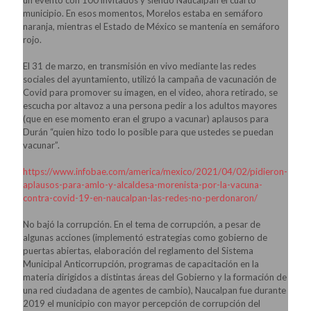
municipio. En esos momentos, Morelos estaba en semáforo
naranja, mientras el Estado de México se mantenía en semáforo
rojo.
El 31 de marzo, en transmisión en vivo mediante las redes
sociales del ayuntamiento, utilizó la campaña de vacunación de
Covid para promover su imagen, en el video, ahora retirado, se
escucha por altavoz a una persona pedir a los adultos mayores
(que en ese momento eran el grupo a vacunar) aplausos para
Durán “quien hizo todo lo posible para que ustedes se puedan
vacunar”.
https://www.infobae.com/america/mexico/2021/04/02/pidieron-
aplausos-para-amlo-y-alcaldesa-morenista-por-la-vacuna-
contra-covid-19-en-naucalpan-las-redes-no-perdonaron/
No bajó la corrupción. En el tema de corrupción, a pesar de
algunas acciones (implementó estrategias como gobierno de
puertas abiertas, elaboración del reglamento del Sistema
Municipal Anticorrupción, programas de capacitación en la
materia dirigidos a distintas áreas del Gobierno y la formación de
una red ciudadana de agentes de cambio), Naucalpan fue durante
2019 el municipio con mayor percepción de corrupción del