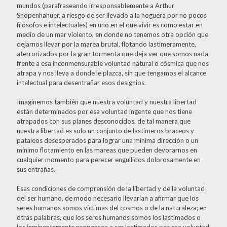
mundos (parafraseando irresponsablemente a Arthur
Shopenhahuer, a riesgo de ser llevado a la hoguera por no pocos
filósofos e intelectuales) en uno en el que vivir es como estar en
medio de un mar violento, en donde no tenemos otra opción que
dejarnos llevar por la marea brutal, flotando lastimeramente,
aterrorizados por la gran tormenta que deja ver que somos nada
frente a esa inconmensurable voluntad natural o cósmica que nos
atrapa y nos lleva a donde le plazca, sin que tengamos el alcance
intelectual para desentrañar esos designios.
Imaginemos también que nuestra voluntad y nuestra libertad
están determinados por esa voluntad ingente que nos tiene
atrapados con sus planes desconocidos, de tal manera que
nuestra libertad es solo un conjunto de lastimeros braceos y
pataleos desesperados para lograr una mínima dirección o un
mínimo flotamiento en las mareas que pueden devorarnos en
cualquier momento para perecer engullidos dolorosamente en
sus entrañas.
Esas condiciones de comprensión de la libertad y de la voluntad
del ser humano, de modo necesario llevarían a afirmar que los
seres humanos somos víctimas del cosmos o de la naturaleza; en
otras palabras, que los seres humanos somos los lastimados o
los inminentemente propensos a ser lastimados por esa voluntad