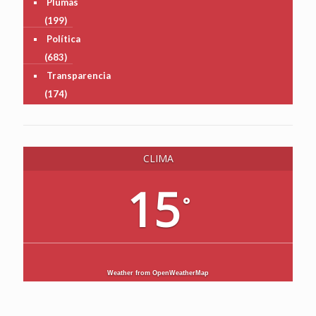
Plumas
(199)
Política
(683)
Transparencia
(174)
CLIMA
15
°
Weather from OpenWeatherMap