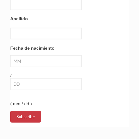
Apellido
Fecha de nacimiento
/
( mm / dd )