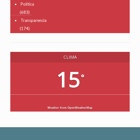
Política
(683)
Transparencia
(174)
CLIMA
15
°
Weather from OpenWeatherMap