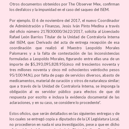
Otros documentos obtenidos por The Observer Mex, confirman
los desfalcos y la impunidad en el caso del saqueo del ISEM.
Por ejemplo. El 6 de noviembre del 2017, el nuevo Coordinador
de Administración y Finanzas, Jesús Iván Pinto Medina a través
del oficio número 217B30000/3622/2017, solicita al Licenciado
Rafael León Barrios Titular de la Unidad de Contraloría Interna
del ISEM, que: Derivado del acta de entrega recepción de esa
coordinación que realizó el Maestro Leopoldo Morales
Palomares y a la falta de contestación de las inconsistencias
formuladas a Leopoldo Morales, figurando entre ellas una de un
importe de $5,393,095,828.95(cinco mil trescientos noventa y
tres millones noventa y cinco mil ochocientos veintiocho pesos
95/100 M.N.), por falta de pago de servicios diversos, abasto de
medicamentos, material de curación y otros de naturaleza similar;
que a través de la Unidad de Contraloría Interna, se imponga la
obligación al ex servidor público para efectos de que dé
respuesta por escrito e incluya la evidencia documental de las
aclaraciones, y en su caso, se considere lo procedente”.
Estos oficios, que serán detallados en las siguientes entregas y de
los cuales se entregó copia a diputados de la LX Legislatura Local,
no procedieron en nada ni una investigación, pese a que en dicho