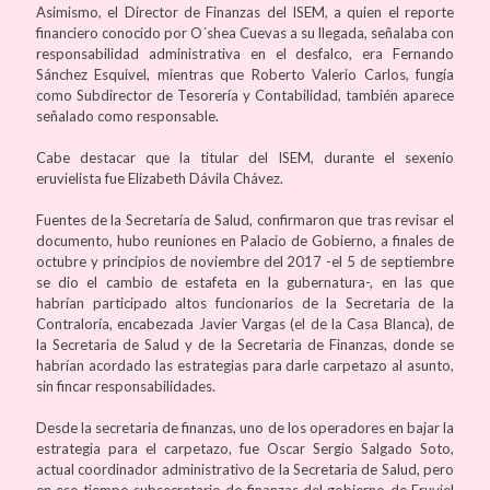
Asimismo, el Director de Finanzas del ISEM, a quien el reporte
financiero conocido por O´shea Cuevas a su llegada, señalaba con
responsabilidad administrativa en el desfalco, era Fernando
Sánchez Esquivel, mientras que Roberto Valerio Carlos, fungía
como Subdirector de Tesorería y Contabilidad, también aparece
señalado como responsable.
Cabe destacar que la titular del ISEM, durante el sexenio
eruvielista fue Elizabeth Dávila Chávez.
Fuentes de la Secretaría de Salud, confirmaron que tras revisar el
documento, hubo reuniones en Palacio de Gobierno, a finales de
octubre y principios de noviembre del 2017 -el 5 de septiembre
se dio el cambio de estafeta en la gubernatura-, en las que
habrían participado altos funcionarios de la Secretaria de la
Contraloría, encabezada Javier Vargas (el de la Casa Blanca), de
la Secretaria de Salud y de la Secretaria de Finanzas, donde se
habrían acordado las estrategias para darle carpetazo al asunto,
sin fincar responsabilidades.
Desde la secretaria de finanzas, uno de los operadores en bajar la
estrategia para el carpetazo, fue Oscar Sergio Salgado Soto,
actual coordinador administrativo de la Secretaria de Salud, pero
en ese tiempo subsecretario de finanzas del gobierno de Eruviel