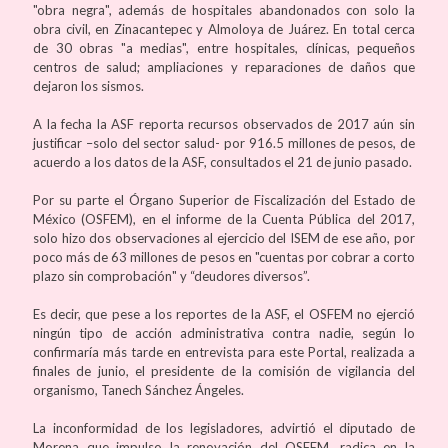
"obra negra", además de hospitales abandonados con solo la
obra civil, en Zinacantepec y Almoloya de Juárez. En total cerca
de 30 obras "a medias", entre hospitales, clínicas, pequeños
centros de salud; ampliaciones y reparaciones de daños que
dejaron los sismos.
A la fecha la ASF reporta recursos observados de 2017 aún sin
justificar –solo del sector salud- por 916.5 millones de pesos, de
acuerdo a los datos de la ASF, consultados el 21 de junio pasado.
Por su parte el Órgano Superior de Fiscalización del Estado de
México (OSFEM), en el informe de la Cuenta Pública del 2017,
solo hizo dos observaciones al ejercicio del ISEM de ese año, por
poco más de 63 millones de pesos en "cuentas por cobrar a corto
plazo sin comprobación" y “deudores diversos”.
Es decir, que pese a los reportes de la ASF, el OSFEM no ejerció
ningún tipo de acción administrativa contra nadie, según lo
confirmaría más tarde en entrevista para este Portal, realizada a
finales de junio, el presidente de la comisión de vigilancia del
organismo, Tanech Sánchez Ángeles.
La inconformidad de los legisladores, advirtió el diputado de
Morena que impulso la renovación del OSFEM, radica en la