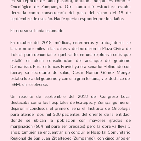
en su reporte del año pasado), incluidos hospitales como el
Oncológico de Zumpango. Otra tanta infraestructura estaba
derruida como consecuencia del paso del sismo del 19 de
septiembre de ese año. Nadie quería responder por los daños.
El recurso se había esfumado.
En octubre del 2018, médicos, enfermeras y trabajadores se
lanzaron por miles a las calles y desbordaron la Plaza Cívica de
Toluca para denunciar el quebranto, en una explosiva crisis que
estalló en plena consolidación del arranque del gobierno
Delmacista. Para entonces Eruviel ya era senador –blindado con
fuero-, su secretario de salud, Cesar Nomar Gómez Monge,
estaba fuera del gobierno y con una gran fortuna, y el desfalco del
ISEM, sin resolverse.
Un reporte de septiembre del 2018 del Congreso Local
destacaba cómo los hospitales de Ecatepec y Zumpango fueron
dejaron inconclusos el primero sería el Instituto de Oncología
para atender dos mil 500 pacientes del oriente de la entidad,
donde se ubican la población con mayores grados de
marginación (684 mil para ser precisos) pero la obra ya lleva 5
años; también se encuentran sin concluir el Hospital Comunitario
Regional de San Juan Zitlaltepec (Zumpango), con cinco años en