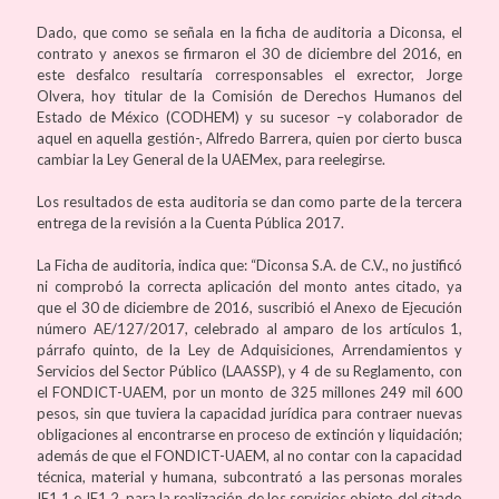
Dado, que como se señala en la ficha de auditoria a Diconsa, el
contrato y anexos se firmaron el 30 de diciembre del 2016, en
este desfalco resultaría corresponsables el exrector, Jorge
Olvera, hoy titular de la Comisión de Derechos Humanos del
Estado de México (CODHEM) y su sucesor –y colaborador de
aquel en aquella gestión-, Alfredo Barrera, quien por cierto busca
cambiar la Ley General de la UAEMex, para reelegirse.
Los resultados de esta auditoria se dan como parte de la tercera
entrega de la revisión a la Cuenta Pública 2017.
La Ficha de auditoria, indica que: “Diconsa S.A. de C.V., no justificó
ni comprobó la correcta aplicación del monto antes citado, ya
que el 30 de diciembre de 2016, suscribió el Anexo de Ejecución
número AE/127/2017, celebrado al amparo de los artículos 1,
párrafo quinto, de la Ley de Adquisiciones, Arrendamientos y
Servicios del Sector Público (LAASSP), y 4 de su Reglamento, con
el FONDICT-UAEM, por un monto de 325 millones 249 mil 600
pesos, sin que tuviera la capacidad jurídica para contraer nuevas
obligaciones al encontrarse en proceso de extinción y liquidación;
además de que el FONDICT-UAEM, al no contar con la capacidad
técnica, material y humana, subcontrató a las personas morales
IE1.1 e IE1.2, para la realización de los servicios objeto del citado