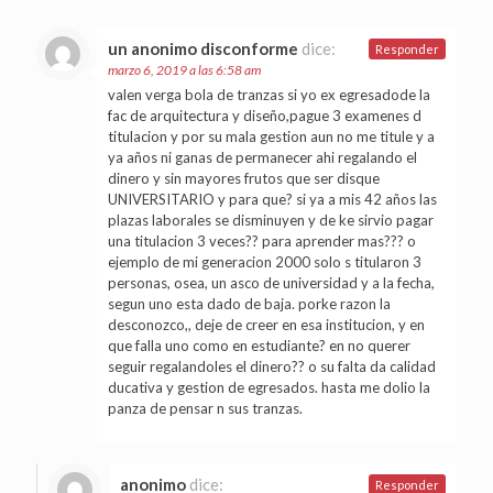
un anonimo disconforme
dice:
Responder
marzo 6, 2019 a las 6:58 am
valen verga bola de tranzas si yo ex egresadode la
fac de arquitectura y diseño,pague 3 examenes d
titulacion y por su mala gestion aun no me titule y a
ya años ni ganas de permanecer ahi regalando el
dinero y sin mayores frutos que ser disque
UNIVERSITARIO y para que? si ya a mis 42 años las
plazas laborales se disminuyen y de ke sirvio pagar
una titulacion 3 veces?? para aprender mas??? o
ejemplo de mi generacion 2000 solo s titularon 3
personas, osea, un asco de universidad y a la fecha,
segun uno esta dado de baja. porke razon la
desconozco,, deje de creer en esa institucion, y en
que falla uno como en estudiante? en no querer
seguir regalandoles el dinero?? o su falta da calidad
ducativa y gestion de egresados. hasta me dolio la
panza de pensar n sus tranzas.
anonimo
dice:
Responder