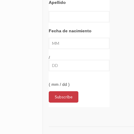
Apellido
Fecha de nacimiento
/
( mm / dd )