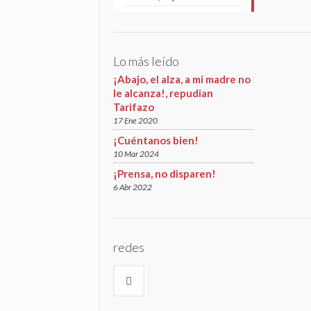
Lo más leído
¡Abajo, el alza, a mi madre no
le alcanza!, repudian
Tarifazo
17 Ene 2020
¡Cuéntanos bien!
10 Mar 2024
¡Prensa, no disparen!
6 Abr 2022
redes