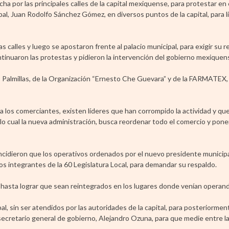
a por las principales calles de la capital mexiquense, para protestar en 
al, Juan Rodolfo Sánchez Gómez, en diversos puntos de la capital, para l
calles y luego se apostaron frente al palacio municipal, para exigir su r
tinuaron las protestas y pidieron la intervención del gobierno mexiquen
 Palmillas, de la Organización “Ernesto Che Guevara” y de la FARMATEX,
a los comerciantes, existen líderes que han corrompido la actividad y qu
 lo cual la nueva administración, busca reordenar todo el comercio y pone
incidieron que los operativos ordenados por el nuevo presidente municip
 los integrantes de la 60 Legislatura Local, para demandar su respaldo.
 hasta lograr que sean reintegrados en los lugares donde venían operan
l, sin ser atendidos por las autoridades de la capital, para posteriormen
l secretario general de gobierno, Alejandro Ozuna, para que medie entre l