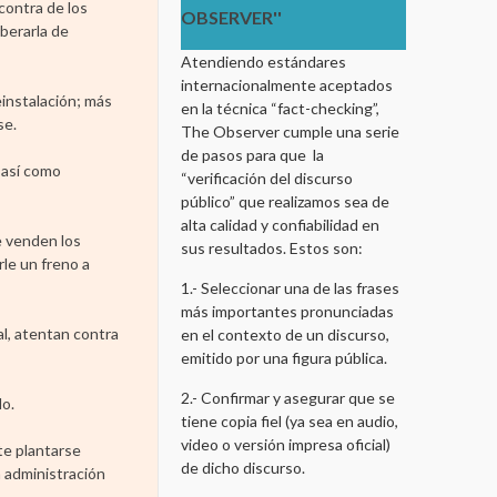
contra de los
OBSERVER''
iberarla de
Atendiendo estándares
internacionalmente aceptados
einstalación; más
en la técnica “fact-checking”,
se.
The Observer cumple una serie
de pasos para que la
 así como
“verificación del discurso
público” que realizamos sea de
alta calidad y confiabilidad en
e venden los
sus resultados. Estos son:
rle un freno a
1.- Seleccionar una de las frases
más importantes pronunciadas
al, atentan contra
en el contexto de un discurso,
emitido por una figura pública.
2.- Confirmar y asegurar que se
do.
tiene copia fiel (ya sea en audio,
video o versión impresa oficial)
te plantarse
de dicho discurso.
a administración