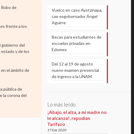
l Robo de
Vuelco en caso Ayotzinapa,
cae exgobernador Ángel
Aguirre
es frente a los
Becas para estudiantes de
escuelas privadas en
l gobierno del
Edomex
 estado y de los
Del 12 al 19 de agosto
nuevo examen presencial
 en el ámbito de
de ingreso a la UNAM
da pública de
e la corona del
Lo más leído
¡Abajo, el alza, a mi madre no
le alcanza!, repudian
Tarifazo
17 Ene 2020