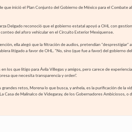
de que inició el Plan Conjunto del Gobierno de México para el Combate a
arza Delgado reconoció que el gobierno estatal apoyó a OHL con gestion
l conteo del aforo vehicular en el Circuito Exterior Mexiquense.
ción, ella alegó que la filtración de audios, pretendían “desprestigiar” a
era litigado a favor de OHL. “No, sino (que fue a favor) del gobierno del
 los que litigo para Ávila Villegas y amigos, pero carece de experiencia
presa que necesita transparencia y orden”.
 grandes retos, Morena lo que busca, y anhela, es la purificación de la vi
, La Casa de Malinalco de Videgaray, de los Gobernadores Ambiciosos, o d