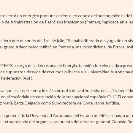
, presentó un enérgico pronunciamiento en contra del nombramiento de L
jo de Administración de Petróleos Mexicanos (Pemex), implicada en el e
ideró que después del 1ro. de julio, “Se había liberado del yugo de un si
el grupo Atlacomulco infiltró en Pemex a una incondicional de Eruviel Ávil
e PEMEX a cargo de la Secretaria de Energía, también fue vinculada a pre
los supuestos desvíos de recursos públicos a la Universidad Autónoma 
 Federación (ASF).
 ya que ella representa lo más corrupto del anterior sistema…“Haber sido
ada en el escándalo de corrupción de la trasnacional española OHL”. El cons
 María Zarza Delgado como Subdirectora de Consultoría Jurídica.
da general de la Universidad Autónoma del Estado de México, hasta oct
ón extraordinaria del órgano, a propuesta del director general, Octavio 