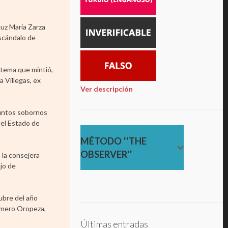
uz María Zarza
scándalo de
stema que mintió,
a Villegas, ex
Ver descripción
suntos sobornos
del Estado de
MÉTODO ''THE
OBSERVER''
 la consejera
ejo de
ubre del año
Romero Oropeza,
Últimas entradas