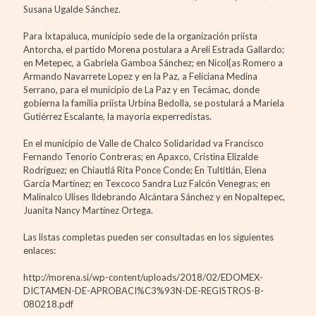
Susana Ugalde Sánchez.
Para Ixtapaluca, municipio sede de la organización priísta
Antorcha, el partido Morena postulara a Areli Estrada Gallardo;
en Metepec, a Gabriela Gamboa Sánchez; en Nicol{as Romero a
Armando Navarrete Lopez y en la Paz, a Feliciana Medina
Serrano, para el municipio de La Paz y en Tecámac, donde
gobierna la familia priísta Urbina Bedolla, se postulará a Mariela
Gutiérrez Escalante, la mayoría experredistas.
En el municipio de Valle de Chalco Solidaridad va Francisco
Fernando Tenorio Contreras; en Apaxco, Cristina Elizalde
Rodríguez; en Chiautlá Rita Ponce Conde; En Tultitlán, Elena
García Martínez; en Texcoco Sandra Luz Falcón Venegras; en
Malinalco Ulises Ildebrando Alcántara Sánchez y en Nopaltepec,
Juanita Nancy Martínez Ortega.
Las listas completas pueden ser consultadas en los siguientes
enlaces:
http://morena.si/wp-content/uploads/2018/02/EDOMEX-
DICTAMEN-DE-APROBACI%C3%93N-DE-REGISTROS-B-
080218.pdf