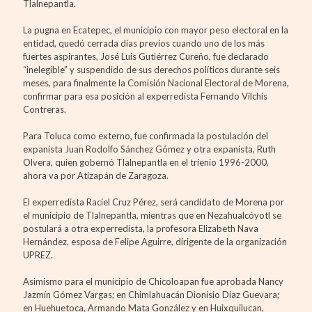
Tlalnepantla.
La pugna en Ecatepec, el municipio con mayor peso electoral en la
entidad, quedó cerrada días previos cuando uno de los más
fuertes aspirantes, José Luis Gutiérrez Cureño, fue declarado
“inelegible” y suspendido de sus derechos políticos durante seis
meses, para finalmente la Comisión Nacional Electoral de Morena,
confirmar para esa posición al experredista Fernando Vilchis
Contreras.
Para Toluca como externo, fue confirmada la postulación del
expanista Juan Rodolfo Sánchez Gómez y otra expanista, Ruth
Olvera, quien gobernó Tlalnepantla en el trienio 1996-2000,
ahora va por Atizapán de Zaragoza.
El experredista Raciel Cruz Pérez, será candidato de Morena por
el municipio de Tlalnepantla, mientras que en Nezahualcóyotl se
postulará a otra experredista, la profesora Elizabeth Nava
Hernández, esposa de Felipe Aguirre, dirigente de la organización
UPREZ.
Asimismo para el municipio de Chicoloapan fue aprobada Nancy
Jazmín Gómez Vargas; en Chimlahuacán Dionisio Díaz Guevara;
en Huehuetoca, Armando Mata González y en Huixquilucan,