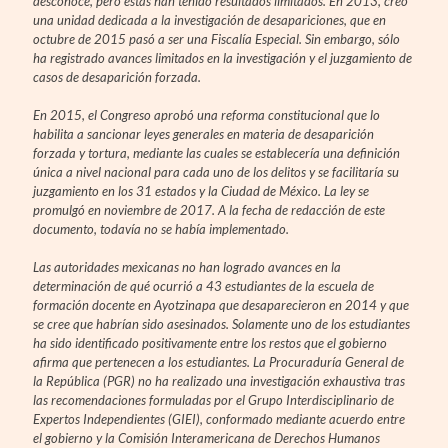
desconoce, pero éstas han tenido resultados limitados. En 2013, creó
una unidad dedicada a la investigación de desapariciones, que en
octubre de 2015 pasó a ser una Fiscalía Especial. Sin embargo, sólo
ha registrado avances limitados en la investigación y el juzgamiento de
casos de desaparición forzada.
En 2015, el Congreso aprobó una reforma constitucional que lo
habilita a sancionar leyes generales en materia de desaparición
forzada y tortura, mediante las cuales se establecería una definición
única a nivel nacional para cada uno de los delitos y se facilitaría su
juzgamiento en los 31 estados y la Ciudad de México. La ley se
promulgó en noviembre de 2017. A la fecha de redacción de este
documento, todavía no se había implementado.
Las autoridades mexicanas no han logrado avances en la
determinación de qué ocurrió a 43 estudiantes de la escuela de
formación docente en Ayotzinapa que desaparecieron en 2014 y que
se cree que habrían sido asesinados. Solamente uno de los estudiantes
ha sido identificado positivamente entre los restos que el gobierno
afirma que pertenecen a los estudiantes. La Procuraduría General de
la República (PGR) no ha realizado una investigación exhaustiva tras
las recomendaciones formuladas por el Grupo Interdisciplinario de
Expertos Independientes (GIEI), conformado mediante acuerdo entre
el gobierno y la Comisión Interamericana de Derechos Humanos