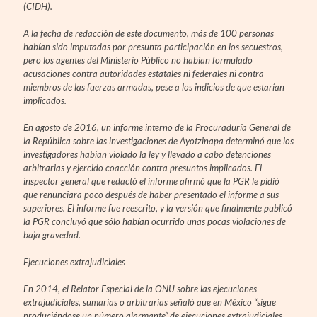
(CIDH).
A la fecha de redacción de este documento, más de 100 personas
habían sido imputadas por presunta participación en los secuestros,
pero los agentes del Ministerio Público no habían formulado
acusaciones contra autoridades estatales ni federales ni contra
miembros de las fuerzas armadas, pese a los indicios de que estarían
implicados.
En agosto de 2016, un informe interno de la Procuraduría General de
la República sobre las investigaciones de Ayotzinapa determinó que los
investigadores habían violado la ley y llevado a cabo detenciones
arbitrarias y ejercido coacción contra presuntos implicados. El
inspector general que redactó el informe afirmó que la PGR le pidió
que renunciara poco después de haber presentado el informe a sus
superiores. El informe fue reescrito, y la versión que finalmente publicó
la PGR concluyó que sólo habían ocurrido unas pocas violaciones de
baja gravedad.
Ejecuciones extrajudiciales
En 2014, el Relator Especial de la ONU sobre las ejecuciones
extrajudiciales, sumarias o arbitrarias señaló que en México “sigue
produciéndose un número alarmante” de ejecuciones extrajudiciales