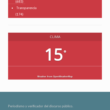
(683)
Transparencia
(174)
CLIMA
15
°
Weather from OpenWeatherMap
Periodismo y verificador del discurso público.