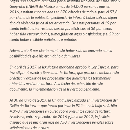
Según una encuesta realizada por el Instituto Nacional de Estadística y
Geografía (INEGI) de México a más de 64.000 personas que, en
2016, estaban encarceladas en 370 cárceles de todo el país, el 57,8
por ciento de la población penitenciaria informó haber sufrido algún
tipo de violencia física al ser arrestado. De estas personas, el 19 por
ciento indicó haber recibido descargas eléctricas; el 36 por ciento
haber sido estranguladas, sumergidas en agua o asfixiadas; y el 59 por
ciento haber recibido puñetazos o patadas.
Además, el 28 por ciento manifestó haber sido amenazado con la
posibilidad de que hicieran daño a familiares.
En abril de 2017, la legislatura mexicana aprobó la Ley Especial para
Investigar, Prevenir y Sancionar la Tortura, que procura combatir esta
práctica y excluir de los procedimientos judiciales los testimonios
obtenidos mediante tortura. A la fecha de redacción de este
documento, la implementación de la ley estaba pendiente.
Al 30 de junio de 2017, la Unidad Especializada en Investigación del
Delito de Tortura — que forma parte de la PGR— tenía bajo su órbita
4.390 investigaciones en curso sobre presuntos casos de tortura.
Asimismo, entre septiembre de 2016 y junio de 2017, la justicia
dispuso que se iniciaran más de 750 investigaciones penales sobre
señalamientos de tortura.