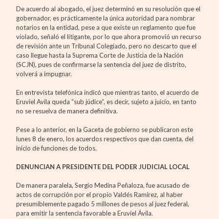
De acuerdo al abogado, el juez determinó en su resolución que el
gobernador, es prácticamente la única autoridad para nombrar
notarios en la entidad, pese a que existe un reglamento que fue
violado, señaló el litigante, por lo que ahora promovió un recurso
de revisión ante un Tribunal Colegiado, pero no descarto que el
caso llegue hasta la Suprema Corte de Justicia de la Nación
(SCJN), pues de confirmarse la sentencia del juez de distrito,
volverá a impugnar.
En entrevista telefónica indicó que mientras tanto, el acuerdo de
Eruviel Avila queda “sub júdice”, es decir, sujeto a juicio, en tanto
no se resuelva de manera definitiva.
Pese a lo anterior, en la Gaceta de gobierno se publicaron este
lunes 8 de enero, los acuerdos respectivos que dan cuenta, del
inicio de funciones de todos.
DENUNCIAN A PRESIDENTE DEL PODER JUDICIAL LOCAL
De manera paralela, Sergio Medina Peñaloza, fue acusado de
actos de corrupción por el propio Valdés Ramírez, al haber
presumiblemente pagado 5 millones de pesos al juez federal,
para emitir la sentencia favorable a Eruviel Ávila.