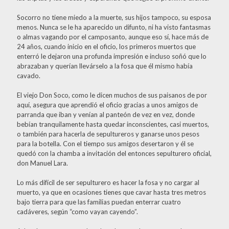
Socorro no tiene miedo a la muerte, sus hijos tampoco, su esposa
menos. Nunca se le ha aparecido un difunto, ni ha visto fantasmas
o almas vagando por el camposanto, aunque eso sí, hace más de
24 años, cuando inicio en el oficio, los primeros muertos que
enterró le dejaron una profunda impresión e incluso soñó que lo
abrazaban y querían llevárselo a la fosa que él mismo había
cavado.
El viejo Don Soco, como le dicen muchos de sus paisanos de por
aquí, asegura que aprendió el oficio gracias a unos amigos de
parranda que iban y venían al panteón de vez en vez, donde
bebían tranquilamente hasta quedar inconscientes, casi muertos,
o también para hacerla de sepultureros y ganarse unos pesos
para la botella. Con el tiempo sus amigos desertaron y él se
quedó con la chamba a invitación del entonces sepulturero oficial,
don Manuel Lara.
Lo más difícil de ser sepulturero es hacer la fosa y no cargar al
muerto, ya que en ocasiones tienes que cavar hasta tres metros
bajo tierra para que las familias puedan enterrar cuatro
cadáveres, según “como vayan cayendo”.