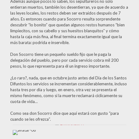
Además aunque pocos lo saben, los sepultureros no solo
entierran muertos, también los desentierran, ya que de acuerdo a
las leyes locales, los restos deben ser extraídos después de 7
años. Es entonces cuando para Socorro resulta sorprendente
descubrir “lo bonito” que quedan algunos restos humanos “bien
limpiecitos, con su cabello y sus huesitos blanquitos” y cómo
hasta la caja más fina, al final termina exactamente igual que la
más barata: podrida e inservible.
Don Socorro tiene un pequeño sueldo fijo que le paga la
delegación del pueblo, pero por cada servicio cobra mil 200
pesos, lo que representa para él un ingreso importante.
¿Lo raro?, nada, que en octubre justo antes del Día de los Santos
Difuntos los servicios se incrementan considerablemente, incluso
hasta tres por día y luego, en enero, otra vez se presenta el
mismo fenómeno, como si la muerte reclamará cíclicamente su
cuota de vida…
Como sea don Socorro dice que aquí estará con gusto “para
cuando se les ofrezca”.