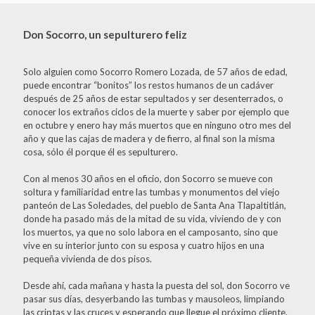
Don Socorro, un sepulturero feliz
Solo alguien como Socorro Romero Lozada, de 57 años de edad,
puede encontrar “bonitos” los restos humanos de un cadáver
después de 25 años de estar sepultados y ser desenterrados, o
conocer los extraños ciclos de la muerte y saber por ejemplo que
en octubre y enero hay más muertos que en ninguno otro mes del
año y que las cajas de madera y de fierro, al final son la misma
cosa, sólo él porque él es sepulturero.
Con al menos 30 años en el oficio, don Socorro se mueve con
soltura y familiaridad entre las tumbas y monumentos del viejo
panteón de Las Soledades, del pueblo de Santa Ana Tlapaltitlán,
donde ha pasado más de la mitad de su vida, viviendo de y con
los muertos, ya que no solo labora en el camposanto, sino que
vive en su interior junto con su esposa y cuatro hijos en una
pequeña vivienda de dos pisos.
Desde ahí, cada mañana y hasta la puesta del sol, don Socorro ve
pasar sus días, desyerbando las tumbas y mausoleos, limpiando
las criptas y las cruces y esperando que llegue el próximo cliente.