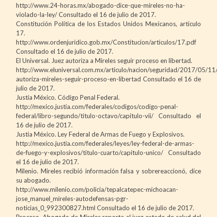
http://www.24-horas.mx/abogado-dice-que-mireles-no-ha-
violado-la-ley/ Consultado el 16 de julio de 2017.
Constitución Política de los Estados Unidos Mexicanos, artículo
17.
http://www.ordenjuridico.gob.mx/Constitucion/articulos/17.pdf
Consultado el 16 de julio de 2017.
El Universal. Juez autoriza a Mireles seguir proceso en libertad.
http://www.eluniversal.com.mx/articulo/nacion/seguridad/2017/05/11/
autoriza-mireles-seguir-proceso-en-libertad Consultado el 16 de
julio de 2017.
Justia México. Código Penal Federal.
http://mexico.justia.com/federales/codigos/codigo-penal-
federal/libro-segundo/titulo-octavo/capitulo-vii/ Consultado el
16 de julio de 2017.
Justia México. Ley Federal de Armas de Fuego y Explosivos.
http://mexico.justia.com/federales/leyes/ley-federal-de-armas-
de-fuego-y-explosivos/titulo-cuarto/capitulo-unico/ Consultado
el 16 de julio de 2017.
Milenio. Mireles recibió información falsa y sobrereaccionó, dice
su abogado.
http://www.milenio.com/policia/tepalcatepec-michoacan-
jose_manuel_mireles-autodefensas-pgr-
noticias_0_992300827.html Consultado el 16 de julio de 2017.
Proceso. Abogado de Mireles reporta al juez estado de salud del