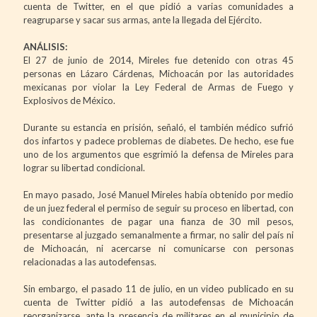
cuenta de Twitter, en el que pidió a varias comunidades a
reagruparse y sacar sus armas, ante la llegada del Ejército.
ANÁLISIS:
El 27 de junio de 2014, Mireles fue detenido con otras 45
personas en Lázaro Cárdenas, Michoacán por las autoridades
mexicanas por violar la Ley Federal de Armas de Fuego y
Explosivos de México.
Durante su estancia en prisión, señaló, el también médico sufrió
dos infartos y padece problemas de diabetes. De hecho, ese fue
uno de los argumentos que esgrimió la defensa de Mireles para
lograr su libertad condicional.
En mayo pasado, José Manuel Mireles había obtenido por medio
de un juez federal el permiso de seguir su proceso en libertad, con
las condicionantes de pagar una fianza de 30 mil pesos,
presentarse al juzgado semanalmente a firmar, no salir del país ni
de Michoacán, ni acercarse ni comunicarse con personas
relacionadas a las autodefensas.
Sin embargo, el pasado 11 de julio, en un video publicado en su
cuenta de Twitter pidió a las autodefensas de Michoacán
reorganizarse, ante la presencia de militares en el municipio de