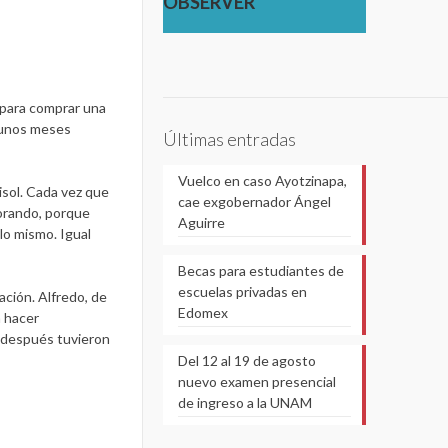
OBSERVER''
ó para comprar una
, unos meses
Últimas entradas
Vuelco en caso Ayotzinapa,
isol. Cada vez que
cae exgobernador Ángel
lorando, porque
Aguirre
lo mismo. Igual
Becas para estudiantes de
escuelas privadas en
ación. Alfredo, de
Edomex
a hacer
o después tuvieron
Del 12 al 19 de agosto
nuevo examen presencial
de ingreso a la UNAM