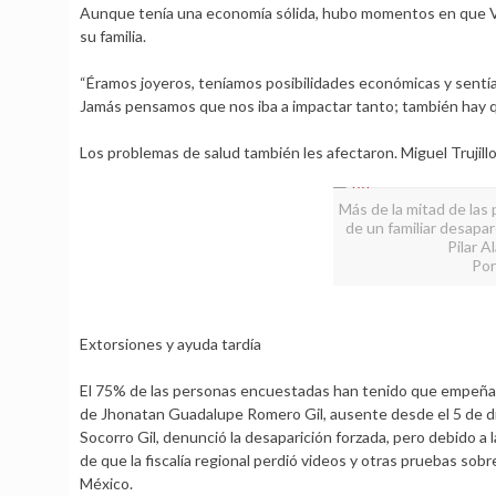
Aunque tenía una economía sólida, hubo momentos en que Verga
su familia.
“Éramos joyeros, teníamos posibilidades económicas y sentía
Jamás pensamos que nos iba a impactar tanto; también hay qu
Los problemas de salud también les afectaron. Miguel Truji
Más de la mitad de las
de un familiar desapar
Pilar A
Por
Extorsiones y ayuda tardía
El 75% de las personas encuestadas han tenido que empeñar o
de Jhonatan Guadalupe Romero Gil, ausente desde el 5 de di
Socorro Gil, denunció la desaparición forzada, pero debido a l
de que la fiscalía regional perdió videos y otras pruebas sob
México.