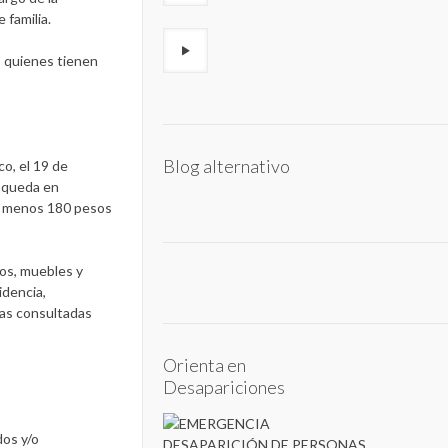
familia.
s quienes tienen
Blog alternativo
co, el 19 de
úsqueda en
—al menos 180 pesos
os, muebles y
idencia,
nas consultadas
Orienta en
Desapariciones
dos y/o