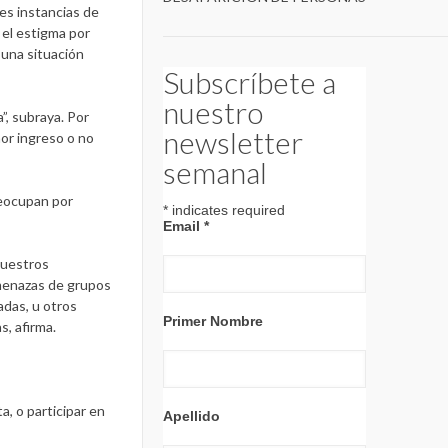
es instancias de
 el estigma por
 una situación
Subscríbete a
nuestro
”, subraya. Por
newsletter
nor ingreso o no
semanal
reocupan por
*
indicates required
Email
*
Nuestros
menazas de grupos
adas, u otros
Primer Nombre
s, afirma.
, o participar en
Apellido