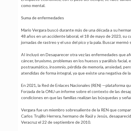
como mental.
Suma de enfermedades
Mario Vergara buscó durante más de una década a su hermano 
48 años en un accidente laboral, el 18 de mayo de 2023, su c
jornadas de rastreo y el uso del pico y la pala. Buscar mermó s
AI incluyó en Desaparecer otra vez las enfermedades que afec
cáncer, bruxismo, problemas en los huesos y parálisis facial
postraumático, insomnio, pérdida de memoria, ansiedad, pens
atendidas de forma integral, ya que existe una negativa de 
En 2021, la Red de Enlaces Nacionales (REN) —plataforma qu
Forzada de la ONU un informe sobre el contexto de las desapari
condiciones en que las familias realizan las búsquedas y señal
Vergara fue un miembro sobresaliente de la REN que compartí
Carlos Trujillo Herrera, hermano de Raúl y Jesús, desapareci
Veracruz el 22 de septiembre de 2010.