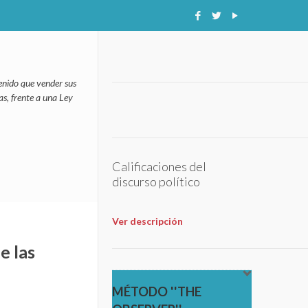
enido que vender sus
as, frente a una Ley
Calificaciones del
discurso político
Ver descripción
e las
MÉTODO ''THE