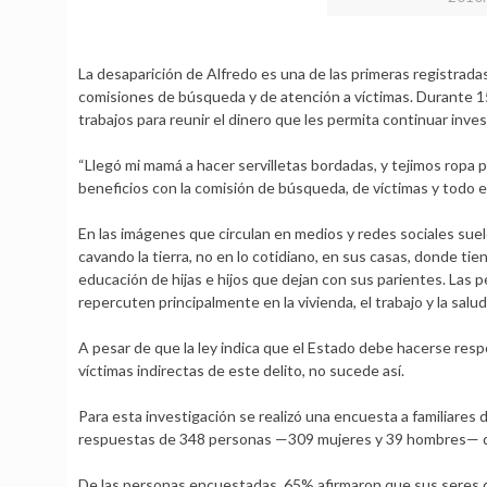
La desaparición de Alfredo es una de las primeras registradas
comisiones de búsqueda y de atención a víctimas. Durante 15 
trabajos para reunir el dinero que les permita continuar inve
“Llegó mi mamá a hacer servilletas bordadas, y tejimos ropa
beneficios con la comisión de búsqueda, de víctimas y todo 
En las imágenes que circulan en medios y redes sociales su
cavando la tierra, no en lo cotidiano, en sus casas, donde ti
educación de hijas e hijos que dejan con sus parientes. Las p
repercuten principalmente en la vivienda, el trabajo y la sal
A pesar de que la ley indica que el Estado debe hacerse resp
víctimas indirectas de este delito, no sucede así.
Para esta investigación se realizó una encuesta a familiares
respuestas de 348 personas —309 mujeres y 39 hombres— d
De las personas encuestadas, 65% afirmaron que sus seres que