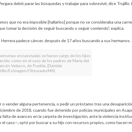
ra debió parar las búsquedas y trabajar para sobrevivir, dice Trujillo. 
mos que no era imposible [hallarlos] porque no se consideraba una carrer
e tomar la decisión de seguir buscando o seguir comiendo”, explica.
llo Herrera padece cáncer, después de 17 años buscando a sus hermanos.
 personas encuestadas se hacen cargo de los hijos
ecido, como en el caso de los padres de María del
larcón Velasco, de Puebla. (Daniela
tillo/EsImagen/ObturadorMX)
 vender alguna pertenencia, o pedir un préstamo tras una desaparición,
ciembre de 2018, cuando fue detenido por policías municipales en Acapu
a falta de avances en la carpeta de investigación, ante la violencia insti
re el caso—, optó por buscar a su hijo con recursos propios, como hacen mi