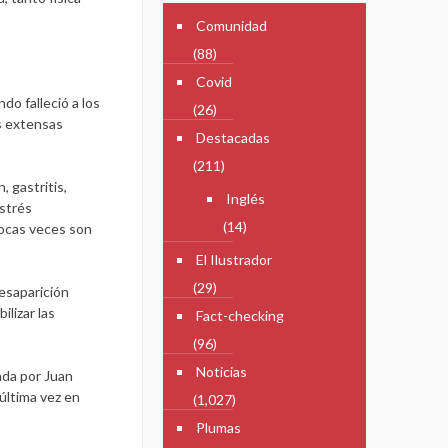
Comunidad
(88)
Covid
o falleció a los
(26)
as extensas
Destacadas
(211)
 gastritis,
Inglés
estrés
(14)
pocas veces son
El Ilustrador
(29)
esaparición
ilizar las
Fact-checking
(96)
Noticias
ada por Juan
última vez en
(1,027)
Plumas