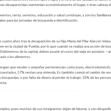
nas desaparecidas mantenían económicamente el hogar, o eran cabeza de 
ntos, renta, servicios, educación y salud continúan, y son los familiare
ales para las jornadas de búsqueda e identificación.
cuatro años tras la desaparición de su hija, María del Pilar Alarcón Velas
en en la ciudad de Puebla, por lo que cuando se realiza una acción de b
50 kilómetros de la capital, deben asumir el costo del viaje en autobús 
taxis y los alimentos.
n tengan que vender o empeñar pertenencias como joyas, electrodoméstic
encuestados, 57% rentan una vivienda. Es también común el cambio de res
 búsquedas, o por falta de dinero al perder el trabajo: 33% de las perso
ente.
 empleo, pues muchos de sus integrantes dejan de laborar, o son despedi