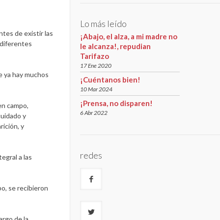
Lo más leído
tes de existir las
¡Abajo, el alza, a mi madre no
 diferentes
le alcanza!, repudian
Tarifazo
17 Ene 2020
ue ya hay muchos
¡Cuéntanos bien!
10 Mar 2024
¡Prensa, no disparen!
 en campo,
6 Abr 2022
cuidado y
ición, y
redes
egral a las
o, se recibieron
argo de la