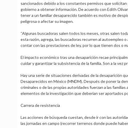
sancionados debido a los constantes permisos que solicitan p
gobierno a obtener información. De acuerdo con Edith Olivare
tener a un familiar desaparecido también es motivo de desp
peligrosa o afectar su imagen.
“Algunas buscadoras salen todos los meses, otras salen todas
esta razón, agrega, las buscadoras recurren al autoempleo o 
contar con las prestaciones de ley, por lo que tienen dos o 
El impacto económico tras una desaparición recae principal
cuidar y garantizar la subsistencia de la familia. Son a la ve
Hay una serie de situaciones derivadas de la desaparición q
Desaparecidos en México (MNDM). Después de poner la denun
criminales o de las propias autoridades fuerzan a las familia
elementos de la investigación que deberían ser aportados por 
Carrera de resistencia
Las acciones de búsqueda cuestan, desde ir con las autoridad
las jornadas en campo (recorrer terrenos donde puede habe