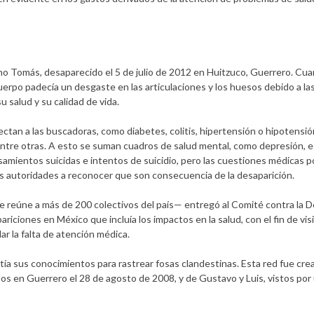
Tomás, desaparecido el 5 de julio de 2012 en Huitzuco, Guerrero. Cuand
uerpo padecía un desgaste en las articulaciones y los huesos debido a l
u salud y su calidad de vida.
tan a las buscadoras, como diabetes, colitis, hipertensión o hipotensión,
, entre otras. A esto se suman cuadros de salud mental, como depresión, 
amientos suicidas e intentos de suicidio, pero las cuestiones médicas 
las autoridades a reconocer que son consecuencia de la desaparición.
e reúne a más de 200 colectivos del país— entregó al Comité contra la D
ciones en México que incluía los impactos en la salud, con el fin de visib
ar la falta de atención médica.
a sus conocimientos para rastrear fosas clandestinas. Esta red fue cre
dos en Guerrero el 28 de agosto de 2008, y de Gustavo y Luis, vistos por 