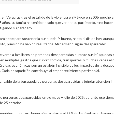
 en Veracruz tras el estallido de la violencia en México en 2006, mucho an
años, su familia ha tenido no solo que vender su patrimonio, sino hacer
stigando su paradero.
 para bebé para sostener la búsqueda. Y bueno, hasta el día de hoy, aunq
esto, pues no ha habido resultados. Mi hermano sigue desaparecido”.
ele verse a familiares de personas desaparecidas durante sus búsquedas
enen múltiples gastos que cubrir: comida, transportes, y muchas veces el 
érdidas económicas son un eslabón invisible de los impactos de la desapar
ud. Cada desaparición contribuye al empobrecimiento patrimonial.
onsable de la búsqueda de personas desaparecidas y brindar atención int
 de personas desaparecidas entre mayo y julio de 2025; durante ese tiemp
e 25 estados.
ridos ausentes tienen hijos e hijas, y el 58% de las familias se hacen c