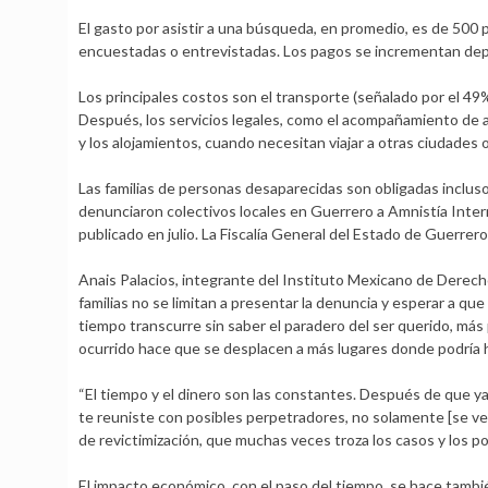
El gasto por asistir a una búsqueda, en promedio, es de 500
encuestadas o entrevistadas. Los pagos se incrementan depen
Los principales costos son el transporte (señalado por el 49%
Después, los servicios legales, como el acompañamiento de a
y los alojamientos, cuando necesitan viajar a otras ciudades 
Las familias de personas desaparecidas son obligadas incluso
denunciaron colectivos locales en Guerrero a Amnistía Inter
publicado en julio. La Fiscalía General del Estado de Guerrer
Anais Palacios, integrante del Instituto Mexicano de Derech
familias no se limitan a presentar la denuncia y esperar a qu
tiempo transcurre sin saber el paradero del ser querido, más
ocurrido hace que se desplacen a más lugares donde podría h
“El tiempo y el dinero son las constantes. Después de que ya
te reuniste con posibles perpetradores, no solamente [se ve
de revictimización, que muchas veces troza los casos y los p
El impacto económico, con el paso del tiempo, se hace tambié