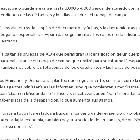
 pesos, pero puede elevarse hasta 3,000 o 4,000 pesos, de acuerdo con l
diendo de las distancias y los días que dure el trabajo de campo.
), los alimentos, las copias de documentos y fichas, y las herramientas p
bogados especialistas —para dar seguimiento a los casos con las distin
o estados.
 a pagar las pruebas de ADN que permitirán la identificación de un cuer
nacional durante el trabajo de campo que realizó para su informe Desapar
o también les cobró las fotocopias de los expedientes y las fichas de bús
os Humanos y Democracia, plantea que, regularmente, cuando ocurre la d
e los agentes ministeriales les informen, sino que comienzan a movilizars
 participan en búsquedas o incluso las encabezan; además, la incertidumb
aber pistas de la desaparición, lo que aumenta sus gastos.
 fuiste a todos los estados a buscar, a los centros de reinserción, y pr
 afectada] la economía, también hay una serie de desencantos, de omisio
osterga por años”.
n evidente en los gastos derivados de la atención de problemas de salud,