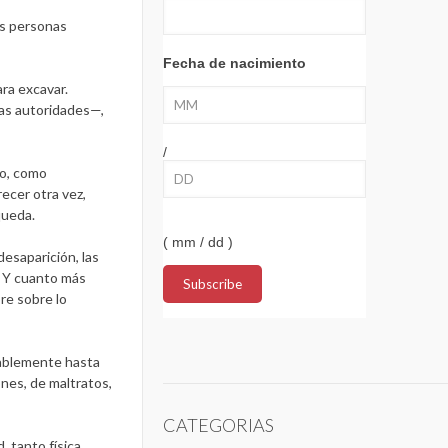
as personas
Fecha de nacimiento
ara excavar.
tas autoridades—,
/
po, como
ecer otra vez,
queda.
( mm / dd )
esaparición, las
e. Y cuanto más
re sobre lo
obablemente hasta
nes, de maltratos,
CATEGORIAS
 tanto física