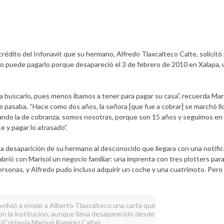
 crédito del Infonavit que su hermano, Alfredo Tlaxcalteco Calte, solicit
 no puede pagarlo porque desapareció el 3 de febrero de 2010 en Xalapa
r a buscarlo, pues menos íbamos a tener para pagar su casa”, recuerda Mar
 que pasaba. “Hace como dos años, la señora [que fue a cobrar] se marchó l
orando la de cobranza, somos nosotras, porque son 15 años y seguimos en 
e y pagar lo atrasado”.
a desaparición de su hermano al desconocido que llegara con una notific
brió con Marisol un negocio familiar: una imprenta con tres plotters par
rsonas, y Alfredo pudo incluso adquirir un coche y una cuatrimoto. Per
 volvió a enviar a Alberto Tlaxcalteco una carta que
on la institución, aunque lleva desaparecido desde
 (Cortesía Marisol Ramírez Calte)