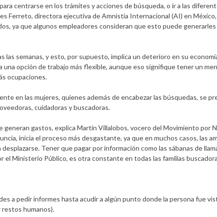
ara centrarse en los trámites y acciones de búsqueda, o ir a las diferent
s Ferreto, directora ejecutiva de Amnistía Internacional (AI) en México,
idos, ya que algunos empleadores consideran que esto puede generarles
 las semanas, y esto, por supuesto, implica un deterioro en su economía
a una opción de trabajo más flexible, aunque eso signifique tener un me
más ocupaciones.
mente en las mujeres, quienes además de encabezar las búsquedas, se p
z proveedoras, cuidadoras y buscadoras.
ue generan gastos, explica Martín Villalobos, vocero del Movimiento por 
cia, inicia el proceso más desgastante, ya que en muchos casos, las a
s a desplazarse. Tener que pagar por información como las sábanas de llam
el Ministerio Público, es otra constante en todas las familias buscadora
es a pedir informes hasta acudir a algún punto donde la persona fue vista
r restos humanos).