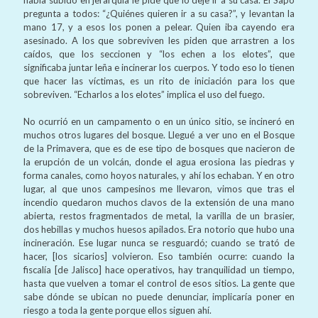
pregunta a todos: “¿Quiénes quieren ir a su casa?”, y levantan la
mano 17, y a esos los ponen a pelear. Quien iba cayendo era
asesinado. A los que sobreviven les piden que arrastren a los
caídos, que los seccionen y “los echen a los elotes”, que
significaba juntar leña e incinerar los cuerpos. Y todo eso lo tienen
que hacer las víctimas, es un rito de iniciación para los que
sobreviven. “Echarlos a los elotes” implica el uso del fuego.
No ocurrió en un campamento o en un único sitio, se incineró en
muchos otros lugares del bosque. Llegué a ver uno en el Bosque
de la Primavera, que es de ese tipo de bosques que nacieron de
la erupción de un volcán, donde el agua erosiona las piedras y
forma canales, como hoyos naturales, y ahí los echaban. Y en otro
lugar, al que unos campesinos me llevaron, vimos que tras el
incendio quedaron muchos clavos de la extensión de una mano
abierta, restos fragmentados de metal, la varilla de un brasier,
dos hebillas y muchos huesos apilados. Era notorio que hubo una
incineración. Ese lugar nunca se resguardó; cuando se trató de
hacer, [los sicarios] volvieron. Eso también ocurre: cuando la
fiscalía [de Jalisco] hace operativos, hay tranquilidad un tiempo,
hasta que vuelven a tomar el control de esos sitios. La gente que
sabe dónde se ubican no puede denunciar, implicaría poner en
riesgo a toda la gente porque ellos siguen ahí.