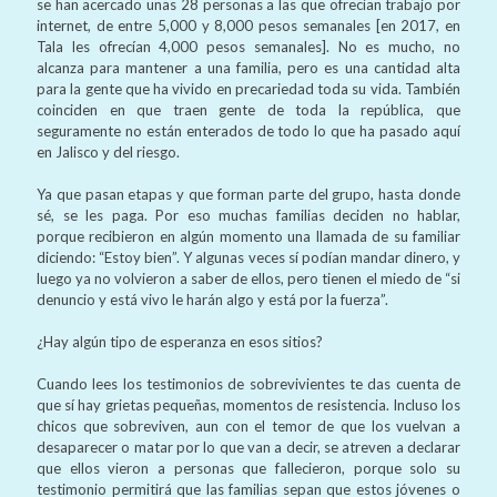
se han acercado unas 28 personas a las que ofrecían trabajo por
internet, de entre 5,000 y 8,000 pesos semanales [en 2017, en
Tala les ofrecían 4,000 pesos semanales]. No es mucho, no
alcanza para mantener a una familia, pero es una cantidad alta
para la gente que ha vivido en precariedad toda su vida. También
coinciden en que traen gente de toda la república, que
seguramente no están enterados de todo lo que ha pasado aquí
en Jalisco y del riesgo.
Ya que pasan etapas y que forman parte del grupo, hasta donde
sé, se les paga. Por eso muchas familias deciden no hablar,
porque recibieron en algún momento una llamada de su familiar
diciendo: “Estoy bien”. Y algunas veces sí podían mandar dinero, y
luego ya no volvieron a saber de ellos, pero tienen el miedo de “si
denuncio y está vivo le harán algo y está por la fuerza”.
¿Hay algún tipo de esperanza en esos sitios?
Cuando lees los testimonios de sobrevivientes te das cuenta de
que sí hay grietas pequeñas, momentos de resistencia. Incluso los
chicos que sobreviven, aun con el temor de que los vuelvan a
desaparecer o matar por lo que van a decir, se atreven a declarar
que ellos vieron a personas que fallecieron, porque solo su
testimonio permitirá que las familias sepan que estos jóvenes o