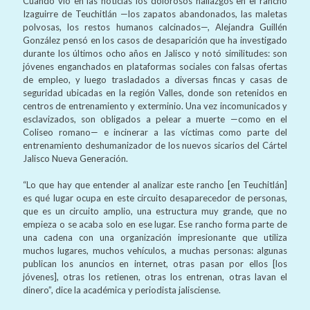
Cuando vio en las noticias los dolorosos hallazgos en el rancho
Izaguirre de Teuchitlán —los zapatos abandonados, las maletas
polvosas, los restos humanos calcinados—, Alejandra Guillén
González pensó en los casos de desaparición que ha investigado
durante los últimos ocho años en Jalisco y notó similitudes: son
jóvenes enganchados en plataformas sociales con falsas ofertas
de empleo, y luego trasladados a diversas fincas y casas de
seguridad ubicadas en la región Valles, donde son retenidos en
centros de entrenamiento y exterminio. Una vez incomunicados y
esclavizados, son obligados a pelear a muerte —como en el
Coliseo romano— e incinerar a las víctimas como parte del
entrenamiento deshumanizador de los nuevos sicarios del Cártel
Jalisco Nueva Generación.
“Lo que hay que entender al analizar este rancho [en Teuchitlán]
es qué lugar ocupa en este circuito desaparecedor de personas,
que es un circuito amplio, una estructura muy grande, que no
empieza o se acaba solo en ese lugar. Ese rancho forma parte de
una cadena con una organización impresionante que utiliza
muchos lugares, muchos vehículos, a muchas personas: algunas
publican los anuncios en internet, otras pasan por ellos [los
jóvenes], otras los retienen, otras los entrenan, otras lavan el
dinero”, dice la académica y periodista jalisciense.