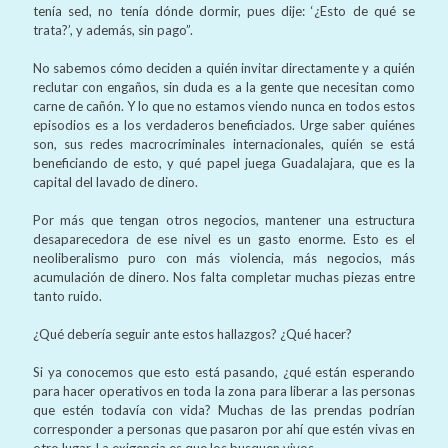
tenía sed, no tenía dónde dormir, pues dije: ‘¿Esto de qué se
trata?’, y además, sin pago”.
No sabemos cómo deciden a quién invitar directamente y a quién
reclutar con engaños, sin duda es a la gente que necesitan como
carne de cañón. Y lo que no estamos viendo nunca en todos estos
episodios es a los verdaderos beneficiados. Urge saber quiénes
son, sus redes macrocriminales internacionales, quién se está
beneficiando de esto, y qué papel juega Guadalajara, que es la
capital del lavado de dinero.
Por más que tengan otros negocios, mantener una estructura
desaparecedora de ese nivel es un gasto enorme. Esto es el
neoliberalismo puro con más violencia, más negocios, más
acumulación de dinero. Nos falta completar muchas piezas entre
tanto ruido.
¿Qué debería seguir ante estos hallazgos? ¿Qué hacer?
Si ya conocemos que esto está pasando, ¿qué están esperando
para hacer operativos en toda la zona para liberar a las personas
que estén todavía con vida? Muchas de las prendas podrían
corresponder a personas que pasaron por ahí que estén vivas en
otro lugar. La exigencia es que los busquen vivos.