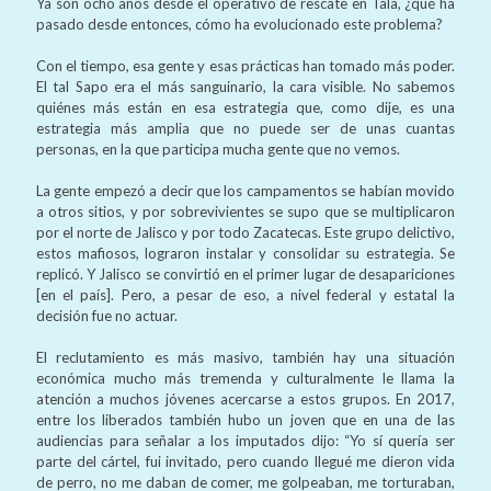
Ya son ocho años desde el operativo de rescate en Tala, ¿qué ha
pasado desde entonces, cómo ha evolucionado este problema?
Con el tiempo, esa gente y esas prácticas han tomado más poder.
El tal Sapo era el más sanguinario, la cara visible. No sabemos
quiénes más están en esa estrategia que, como dije, es una
estrategia más amplia que no puede ser de unas cuantas
personas, en la que participa mucha gente que no vemos.
La gente empezó a decir que los campamentos se habían movido
a otros sitios, y por sobrevivientes se supo que se multiplicaron
por el norte de Jalisco y por todo Zacatecas. Este grupo delictivo,
estos mafiosos, lograron instalar y consolidar su estrategia. Se
replicó. Y Jalisco se convirtió en el primer lugar de desapariciones
[en el país]. Pero, a pesar de eso, a nivel federal y estatal la
decisión fue no actuar.
El reclutamiento es más masivo, también hay una situación
económica mucho más tremenda y culturalmente le llama la
atención a muchos jóvenes acercarse a estos grupos. En 2017,
entre los liberados también hubo un joven que en una de las
audiencias para señalar a los imputados dijo: “Yo sí quería ser
parte del cártel, fui invitado, pero cuando llegué me dieron vida
de perro, no me daban de comer, me golpeaban, me torturaban,