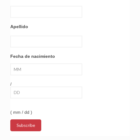
Apellido
Fecha de nacimiento
/
( mm / dd )