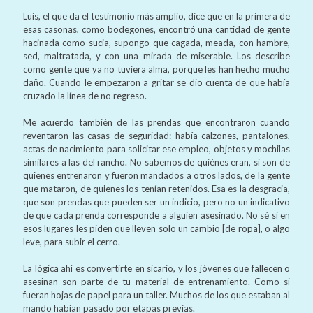
Luis, el que da el testimonio más amplio, dice que en la primera de
esas casonas, como bodegones, encontró una cantidad de gente
hacinada como sucia, supongo que cagada, meada, con hambre,
sed, maltratada, y con una mirada de miserable. Los describe
como gente que ya no tuviera alma, porque les han hecho mucho
daño. Cuando le empezaron a gritar se dio cuenta de que había
cruzado la línea de no regreso.
Me acuerdo también de las prendas que encontraron cuando
reventaron las casas de seguridad: había calzones, pantalones,
actas de nacimiento para solicitar ese empleo, objetos y mochilas
similares a las del rancho. No sabemos de quiénes eran, si son de
quienes entrenaron y fueron mandados a otros lados, de la gente
que mataron, de quienes los tenían retenidos. Esa es la desgracia,
que son prendas que pueden ser un indicio, pero no un indicativo
de que cada prenda corresponde a alguien asesinado. No sé si en
esos lugares les piden que lleven solo un cambio [de ropa], o algo
leve, para subir el cerro.
La lógica ahí es convertirte en sicario, y los jóvenes que fallecen o
asesinan son parte de tu material de entrenamiento. Como si
fueran hojas de papel para un taller. Muchos de los que estaban al
mando habían pasado por etapas previas.