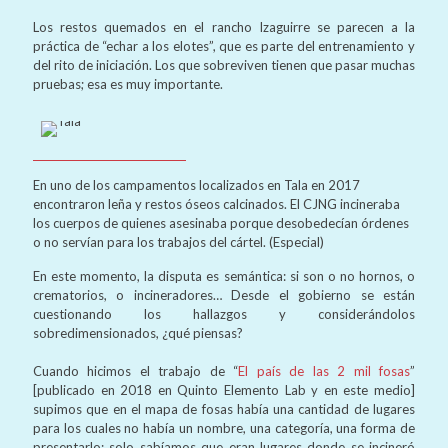
Los restos quemados en el rancho Izaguirre se parecen a la
práctica de “echar a los elotes”, que es parte del entrenamiento y
del rito de iniciación. Los que sobreviven tienen que pasar muchas
pruebas; esa es muy importante.
En uno de los campamentos localizados en Tala en 2017
encontraron leña y restos óseos calcinados. El CJNG incineraba
los cuerpos de quienes asesinaba porque desobedecían órdenes
o no servían para los trabajos del cártel. (Especial)
En este momento, la disputa es semántica: si son o no hornos, o
crematorios, o incineradores… Desde el gobierno se están
cuestionando los hallazgos y considerándolos
sobredimensionados, ¿qué piensas?
Cuando hicimos el trabajo de “
El país de las 2 mil fosas
”
[publicado en 2018 en Quinto Elemento Lab y en este medio]
supimos que en el mapa de fosas había una cantidad de lugares
para los cuales no había un nombre, una categoría, una forma de
presentarlo; solo sabíamos que eran lugares donde se incineró