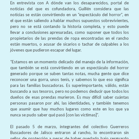
En entrevista con A dónde van los desaparecidos, portal de
noticias del que es cofundadora, Guillén considera que las
noticias se están convirtiendo en un “espectáculo del horror”, en
el que están saliendo a hablar muchos supuestos sobrevivientes,
pero no se está contando la historia completa, y esto puede
llevar a conclusiones apresuradas, como suponer que todos los
propietarios de las prendas de ropa encontradas en el rancho
están muertos, o acusar de sicarios o tachar de culpables a los
jóvenes que pudieron escapar del lugar.
“Estamos en un momento delicado del manejo de la información,
que también se está convirtiendo en un espectáculo del horror
generado porque se suben tantas notas, mucha gente que dice
reconocer una gorra, unos tenis, y sabemos lo que eso significa
para las familias buscadoras. Es superimportante, válido, están
buscando a sus tesoros, pero no podemos deducir que todos los
dueños de esas prendas murieron. Es muy difícil saber cuántas
personas pasaron por ahí, las identidades, y también tenemos
que asumir que hay muchos lugares como este en los que ya
nunca se pudo saber qué pasó [con las víctimas]”.
El pasado 5 de marzo, integrantes del colectivo Guerreros
Buscadores de Jalisco entraron al rancho, lo encontraron sin
sellos de protección a pesar de haber quedado bajo resguardo