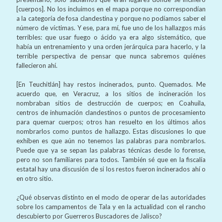
[cuerpos]. No los incluimos en el mapa porque no correspondían
a la categoría de fosa clandestina y porque no podíamos saber el
número de víctimas. Y ese, para mí, fue uno de los hallazgos más
terribles: que usar fuego o ácido ya era algo sistemático, que
había un entrenamiento y una orden jerárquica para hacerlo, y la
terrible perspectiva de pensar que nunca sabremos quiénes
fallecieron ahí.
[En Teuchitlán] hay restos incinerados, punto. Quemados. Me
acuerdo que, en Veracruz, a los sitios de incineración los
nombraban sitios de destrucción de cuerpos; en Coahuila,
centros de inhumación clandestinos o puntos de procesamiento
para quemar cuerpos; otros han resuelto en los últimos años
nombrarlos como puntos de hallazgo. Estas discusiones lo que
exhiben es que aún no tenemos las palabras para nombrarlos.
Puede que ya se sepan las palabras técnicas desde lo forense,
pero no son familiares para todos. También sé que en la fiscalía
estatal hay una discusión de si los restos fueron incinerados ahí o
en otro sitio.
¿Qué observas distinto en el modo de operar de las autoridades
sobre los campamentos de Tala y en la actualidad con el rancho
descubierto por Guerreros Buscadores de Jalisco?