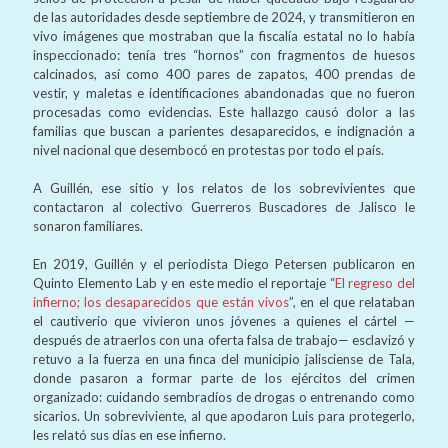
de las autoridades desde septiembre de 2024, y transmitieron en
vivo imágenes que mostraban que la fiscalía estatal no lo había
inspeccionado: tenía tres “hornos” con fragmentos de huesos
calcinados, así como 400 pares de zapatos, 400 prendas de
vestir, y maletas e identificaciones abandonadas que no fueron
procesadas como evidencias. Este hallazgo causó dolor a las
familias que buscan a parientes desaparecidos, e indignación a
nivel nacional que desembocó en protestas por todo el país.
A Guillén, ese sitio y los relatos de los sobrevivientes que
contactaron al colectivo Guerreros Buscadores de Jalisco le
sonaron familiares.
En 2019, Guillén y el periodista Diego Petersen publicaron en
Quinto Elemento Lab y en este medio el reportaje “
El regreso del
infierno; los desaparecidos que están vivos
”, en el que relataban
el cautiverio que vivieron unos jóvenes a quienes el cártel —
después de atraerlos con una oferta falsa de trabajo— esclavizó y
retuvo a la fuerza en una finca del municipio jalisciense de Tala,
donde pasaron a formar parte de los ejércitos del crimen
organizado: cuidando sembradíos de drogas o entrenando como
sicarios. Un sobreviviente, al que apodaron Luis para protegerlo,
les relató sus días en ese infierno.