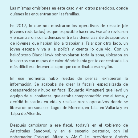
Las mismas omisiones en este caso y en otros parecidos, donde
quienes los encuentran son las familias.
En 2017, lo que nos mostraron los operativos de rescate [de
jóvenes reclutados] es que es posible hacerlos. Ese año revisaron
y encontraron coincidencias entre las denuncias de desaparición
de jóvenes que habían ido a trabajar a Tala; por otro lado, un
joven escapa y va a la policía y cuenta lo que vio. Con un
helicóptero Black Hawk sobrevolaron toda la zona, ubicaron en
los cerros con mapas de calor dónde había gente concentrada. Lo
más difícil era detener al capo que coordinaba esa región.
En ese momento hubo ruedas de prensa, exhibieron la
información. Se acababa de crear la fiscalía especializada de
desaparecidos y hubo un fiscal [Eduardo Almaguer] que llevó un
equipo de su confianza, que estaba comprometido con el tema, y
decidió buscarlos en vida y realizar otros operativos donde se
liberaron personas en Lagos de Moreno, en Tala, en Vallarta y en
Talpa de Allende.
Después cambiaron a ese fiscal, todavía en el gobierno de
Aristóteles Sandoval, y en el sexenio posterior, con [el
gobernador Enrique] Alfaro y AMLO [el presidente Andrés