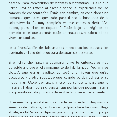
hacerlo. Para convertirlos de víctimas a victimarias. Es a lo que
Primo Levi se refiere al escribir sobre la experiencia de los
campos de concentración. Estás con hambre, en condiciones no
humanas que hacen que todo para ti sea la búsqueda de la
sobrevivencia. Es muy complejo en ese contexto decir: "Ah,
bueno, pues ellos participaron". Están bajo un régimen de
dominio en el que además están amenazados, y saben dónde
viven sus familias.
En la investigación de Tala ustedes mencionan los castigos, los
asesinatos, el uso del fuego para desaparecer personas.
Si en el rancho Izaguirre quemaron a gente, entonces es muy
parecido a lo que en el campamento de Tala llamaban “echar a los
elotes”, que era un castigo. Le tocó a un joven que quiso
escaparse y a otro reclutado que, cuando bajaba del cerro, se
metió a un Oxxo por agua, y eso fue suficiente para que lo
mataran. Había muchas circunstancias por las que podían matar a
los que estaban ahí, privados de su libertad o en entrenamiento.
El momento que relatan más fuerte es cuando —después de
semanas de maltrato, hambre, sed, golpes y humillaciones— llega
el jefe, un tal Sapo, un tipo sanguinario, y un hondureño que ya
había subido en jerarquía le pide que lo deje ir a su casa. El Sapo