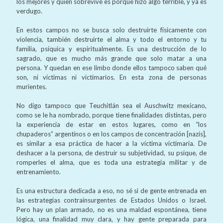
los mejores y quien sobrevive es porque hizo algo terrible, y ya es
verdugo.
En estos campos no se busca solo destruirte físicamente con
violencia, también destruirte el alma y todo el entorno y tu
familia, psíquica y espiritualmente. Es una destrucción de lo
sagrado, que es mucho más grande que solo matar a una
persona. Y quedan en ese limbo donde ellos tampoco saben qué
son, ni víctimas ni victimarios. En esta zona de personas
murientes.
No digo tampoco que Teuchitlán sea el Auschwitz mexicano,
como se le ha nombrado, porque tiene finalidades distintas, pero
la experiencia de estar en estos lugares, como en “los
chupaderos” argentinos o en los campos de concentración [nazis],
es similar a esa práctica de hacer a la víctima victimaria. De
deshacer a la persona, de destruir su subjetividad, su psique, de
romperles el alma, que es toda una estrategia militar y de
entrenamiento.
Es una estructura dedicada a eso, no sé si de gente entrenada en
las estrategias contrainsurgentes de Estados Unidos o Israel.
Pero hay un plan armado, no es una maldad espontánea, tiene
lógica, una finalidad muy clara, y hay gente preparada para