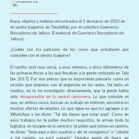
Ropa, objetos y maletas encontrados el 5 de marzo de 2025 en
el rancho Izaguirre, en Teuchitlán, por el colectivo Guerreros
Buscadores de Jalisco. (Facebook de Guerreros Buscadores de
Jalisco).
¿Cuáles son los patrones de los casos que estudiaste que
coinciden con el rancho Izaguirre?
El rancho está muy cerca, a unos minutos, a cinco kilómetros de
las primeras fincas a las que llevaban a la gente reclutada en Tala
[en 2017]. Por eso pienso que es importante pensarlo como un
circuito que empieza con el enganche en las redes. He leído en
medios, no lo he investigado directamente, que la gente había
sido
desaparecida en la central camionera
. Lo que coincide es
que, en ambos casos, buscan un trabajo en internet; encontraron
muchas ofertas de empleo. Lo que sigue es que los agregan a un
WhatsApp y les dicen: "Tal día tienes que estar aquí”. Como en
esos trabajos no te piden muchos requisitos, te arman toda tu
logística, te recogen en la central o te piden que tomes un camión,
te dicen: “Vete aquí a dos cuadras y ahí te recogemos” o “súbete
a tal camión, ya está pagado”. Llegaba gente de fuera, en