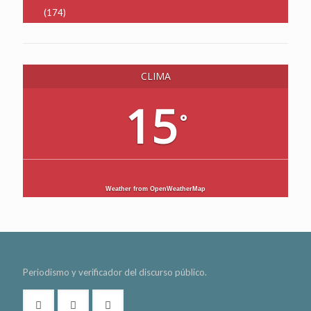
(174)
CLIMA
15
°
Weather from OpenWeatherMap
Periodismo y verificador del discurso público.