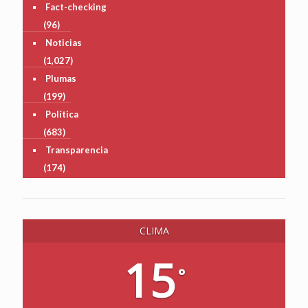
Fact-checking
(96)
Noticias
(1,027)
Plumas
(199)
Política
(683)
Transparencia
(174)
CLIMA
15
°