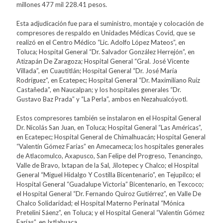
millones 477 mil 228.41 pesos.
Esta adjudicación fue para el suministro, montaje y colocación de
compresores de respaldo en Unidades Médicas Covid, que se
realizó en el Centro Médico “Lic. Adolfo López Mateos”, en
Toluca; Hospital General “Dr. Salvador González Herrejón”, en
Atizapán De Zaragoza; Hospital General “Gral. José Vicente
Villada”, en Cuautitlán; Hospital General “Dr. José María
Rodríguez”, en Ecatepec; Hospital General “Dr. Maximiliano Ruíz
Castañeda”, en Naucalpan; y los hospitales generales “Dr.
Gustavo Baz Prada” y “La Perla”, ambos en Nezahualcóyotl.
Estos compresores también se instalaron en el Hospital General
Dr. Nicolás San Juan, en Toluca; Hospital General “Las Américas”,
en Ecatepec; Hospital General de Chimalhuacán; Hospital General
“Valentín Gómez Farías” en Amecameca; los hospitales generales
de Atlacomulco, Axapusco, San Felipe del Progreso, Tenancingo,
Valle de Bravo, Ixtapan de la Sal, Jilotepec y Chalco; el Hospital
General “Miguel Hidalgo Y Costilla Bicentenario”, en Tejupilco; el
Hospital General “Guadalupe Victoria” Bicentenario, en Texcoco;
el Hospital General “Dr. Fernando Quiroz Gutiérrez”, en Valle De
Chalco Solidaridad; el Hospital Materno Perinatal “Mónica
Pretelini Sáenz”, en Toluca; y el Hospital General “Valentín Gómez
Farías”, en Ixtlahuaca.