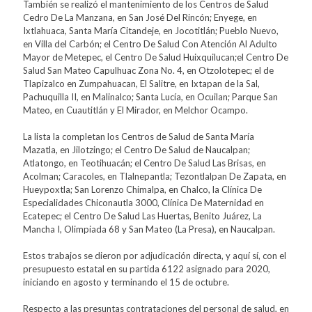
También se realizó el mantenimiento de los Centros de Salud
Cedro De La Manzana, en San José Del Rincón; Enyege, en
Ixtlahuaca, Santa María Citandeje, en Jocotitlán; Pueblo Nuevo,
en Villa del Carbón; el Centro De Salud Con Atención Al Adulto
Mayor de Metepec, el Centro De Salud Huixquilucan;el Centro De
Salud San Mateo Capulhuac Zona No. 4, en Otzolotepec; el de
Tlapizalco en Zumpahuacan, El Salitre, en Ixtapan de la Sal,
Pachuquilla II, en Malinalco; Santa Lucía, en Ocuilan; Parque San
Mateo, en Cuautitlán y El Mirador, en Melchor Ocampo.
La lista la completan los Centros de Salud de Santa María
Mazatla, en Jilotzingo; el Centro De Salud de Naucalpan;
Atlatongo, en Teotihuacán; el Centro De Salud Las Brisas, en
Acolman; Caracoles, en Tlalnepantla; Tezontlalpan De Zapata, en
Hueypoxtla; San Lorenzo Chimalpa, en Chalco, la Clínica De
Especialidades Chiconautla 3000, Clínica De Maternidad en
Ecatepec; el Centro De Salud Las Huertas, Benito Juárez, La
Mancha I, Olimpiada 68 y San Mateo (La Presa), en Naucalpan.
Estos trabajos se dieron por adjudicación directa, y aquí sí, con el
presupuesto estatal en su partida 6122 asignado para 2020,
iniciando en agosto y terminando el 15 de octubre.
Respecto a las presuntas contrataciones del personal de salud, en