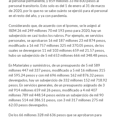
al personal permanente, y 859 millones 33 mil 600 pesos al
personal transitorio. Esto solo es del 1 de enero al 31 de marzo
de 2020, por lo que no se sabe cuánto se ejerció para el personal
en el resto del año, y ya con pandemia.
Considerando que, de acuerdo con el Ipomex, se le asignó al
ISEM 26 mil 249 millones 70 mil 193 peso para 2020, hay un
subejercicio en casi todos los rubros. Por ejemplo, en servicios
personales, se aprobaron 16 mil 187 millones 23 mil 874 pesos,
modificado a 16 mil 757 millones 325 mil 370.05 pesos, de los
cuales se devengaron 11 mil 103 millones 659 mil 21.57 pesos,
hubo un subejercicio de 5 mil 653 millones 666 mil 348.48 pesos.
En Materiales y suministros, de un presupuesto de 5 mil 589
millones 447 mil 337 pesos, modificado a 5 mil 16 millones 315
mil 595.24 pesos y con mil 696 millones 162 mil 876.32 pesos
devengados, hay un subejercicio de 332 millones 152 mil 718.92
pesos. En servicios generales, de un presupuesto asignado de 3
mil 914 millones 659 mil 26 pesos, modificado a 4 mil 407
millones 789 mil 448.54 pesos existe un subejercicio de mil 90
millones 514 mil 386.51 pesos, con 3 mil 317 millones 275 mil
62.03 pesos devengados.
De los 66 millones 328 mil 636 pesos que se aprobaron para