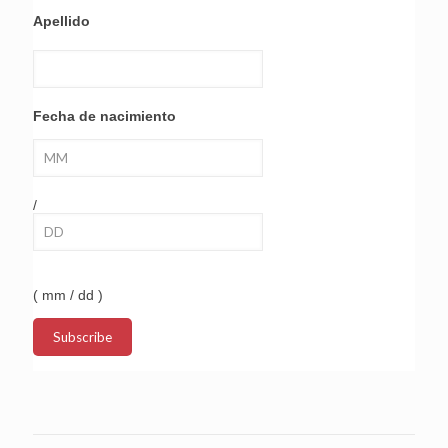
Apellido
Fecha de nacimiento
/
( mm / dd )