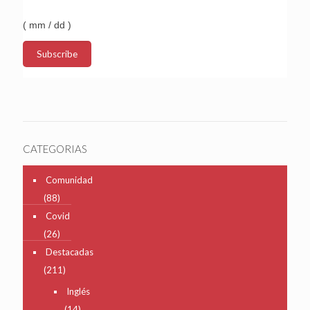
( mm / dd )
CATEGORIAS
Comunidad
(88)
Covid
(26)
Destacadas
(211)
Inglés
(14)