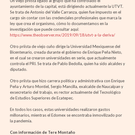
Un viejo priísta ligado al grupo que ha controlado el
ayuntamiento de la capital, está dirigiendo actualmente la UTVT.
Se trata de Antonio del Valle Carranza, quien fue impuesto en el
cargo sin contar con las credenciales profesionales que marca la
ley que crea el organismo, cómo lo documentamos en la
investigación que puede consultar aquí:
https://www.theobserver.mx/2019/09/18/utvt-a-la-deriva/
Otro priísta de viejo cuño dirige la Universidad Mexiquense del
Bicentenario, creada durante el gobierno de Enrique Peña Nieto,
en el cual se crearon universidades en serie, que actualmente
controla el PRI. Se trata de Pablo Bedolla, quien ha sido alcaldes y
diputado.
Otro priísta que hizo carrera política y administrativa con Enrique
Peña y Arturo Montiel, Sergio Mancilla, exalcalde de Naucalpan y
exsecretario del trabajo, es rector actualmente del Tecnológico
de Estudios Superiores de Ecatepec.
En todos los casos, estas universidades realizaron gastos
millonarios, mientras el Edomex se encontraba inmovilizado por
la pandemia.
Con información de Tere Montaño