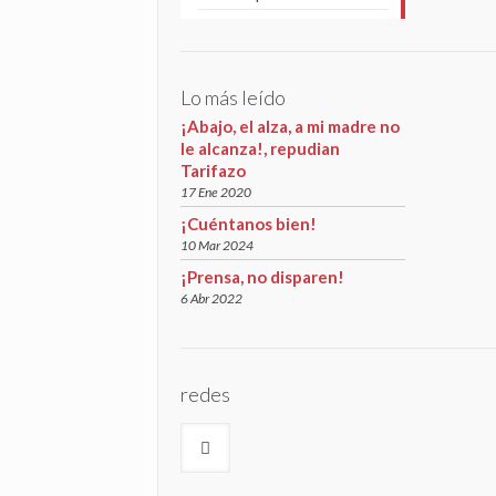
Lo más leído
¡Abajo, el alza, a mi madre no
le alcanza!, repudian
Tarifazo
17 Ene 2020
¡Cuéntanos bien!
10 Mar 2024
¡Prensa, no disparen!
6 Abr 2022
redes