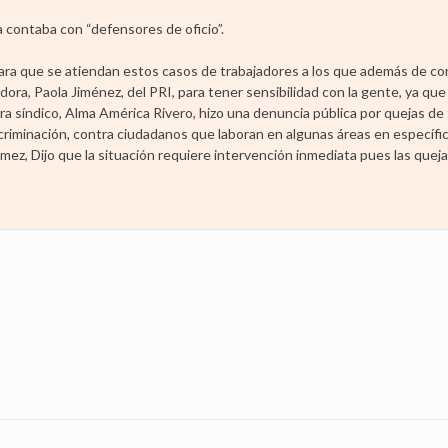
a contaba con “defensores de oficio”.
ara que se atiendan estos casos de trabajadores a los que además de cor
egidora, Paola Jiménez, del PRI, para tener sensibilidad con la gente, ya qu
ra síndico, Alma América Rivero, hizo una denuncia pública por quejas de 
criminación, contra ciudadanos que laboran en algunas áreas en específi
ez, Dijo que la situación requiere intervención inmediata pues las quej