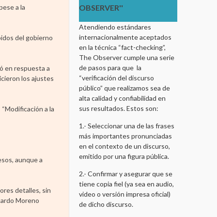
pese a la
OBSERVER''
Atendiendo estándares
internacionalmente aceptados
pidos del gobierno
en la técnica “fact-checking”,
The Observer cumple una serie
de pasos para que la
mó en respuesta a
“verificación del discurso
cieron los ajustes
público” que realizamos sea de
alta calidad y confiabilidad en
sus resultados. Estos son:
“Modificación a la
1.- Seleccionar una de las frases
más importantes pronunciadas
en el contexto de un discurso,
emitido por una figura pública.
esos, aunque a
2.- Confirmar y asegurar que se
tiene copia fiel (ya sea en audio,
ores detalles, sin
video o versión impresa oficial)
Ricardo Moreno
de dicho discurso.