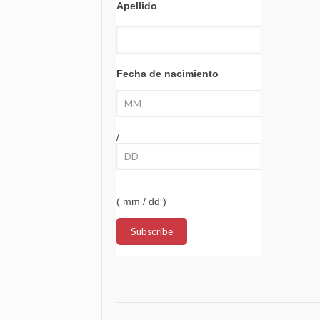
Apellido
Fecha de nacimiento
/
( mm / dd )