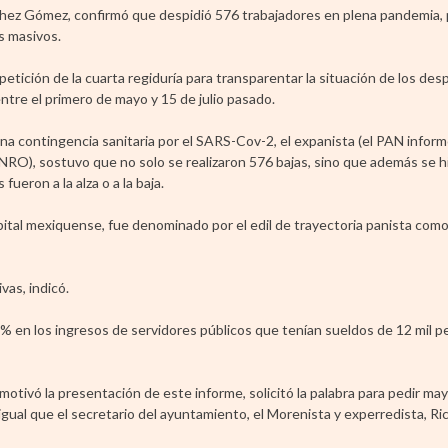
chez Gómez, confirmó que despidió 576 trabajadores en plena pandemia, 
s masivos.
etición de la cuarta regiduría para transparentar la situación de los des
entre el primero de mayo y 15 de julio pasado.
na contingencia sanitaria por el SARS-Cov-2, el expanista (el PAN infor
NRO), sostuvo que no solo se realizaron 576 bajas, sino que además se hi
fueron a la alza o a la baja.
ital mexiquense, fue denominado por el edil de trayectoria panista como 
vas, indicó.
% en los ingresos de servidores públicos que tenían sueldos de 12 mil p
otivó la presentación de este informe, solicitó la palabra para pedir may
 igual que el secretario del ayuntamiento, el Morenista y experredista, 