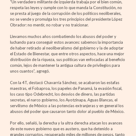
“Un verdadero militante de izquierda trabaja por el bien común,
respeta las leyes y cumple con lo que manda la Constitución, no
se presta al juego de la corrupción de los políticos neoliberales,
no se vende y promulga los tres principios del presidente López
Obrador: no mentir, no robar y no traicionar.
Llevamos muchos años combatiendo los abusos del poder y
luchando para conseguir estos avances: sabemos la importancia
de haber retirado al neoliberalismo del gobierno y la de adoptar
el Estado de Bienestar, que entre otros aspectos, hace una mejor
distribución de la riqueza, sus políticas van enfocadas al beneficio
común, lejos de mantener la antigua cultura de privilegios para
unos cuantos”, agregó.
Con la 4T, destacó Chavarría Sánchez, se acabaron las estafas
maestras, el Fobaproa, los papeles de Panamá, la evasión fiscal,
los caso tipo Odebrecht, los desvíos de dinero, las partidas
secretas, el narco gobierno, los Ayotzinapa, Aguas Blancas, el
servilismo de México a las potencias extranjeras y en general los
abusos del poder que causaron tanto dolor al pueblo de México.
Por ello, señaló, la derecha y la ultra derecha atacan los avances
de este nuevo gobierno que es austero, que ha detenido a
grandes corruptos, recuperado miles de millones de pesos, tanto