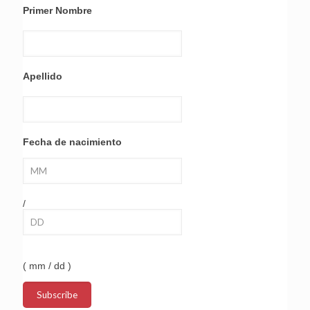
Primer Nombre
Apellido
Fecha de nacimiento
/
( mm / dd )