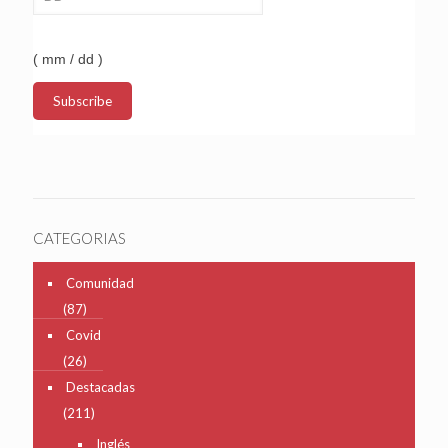
( mm / dd )
CATEGORIAS
Comunidad
(87)
Covid
(26)
Destacadas
(211)
Inglés