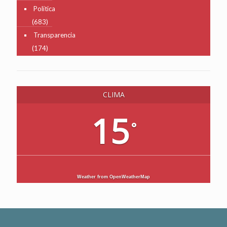
Política
(683)
Transparencia
(174)
CLIMA
15
°
Weather from OpenWeatherMap