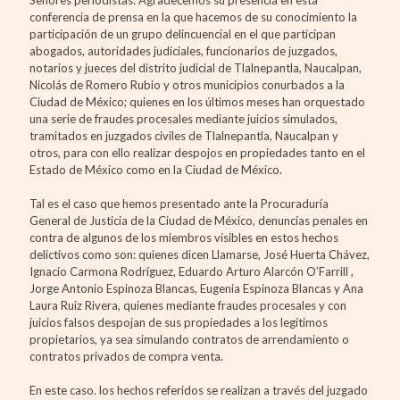
Señores periodistas: Agradecemos su presencia en esta
conferencia de prensa en la que hacemos de su conocimiento la
participación de un grupo delincuencial en el que participan
abogados, autoridades judiciales, funcionarios de juzgados,
notarios y jueces del distrito judicial de Tlalnepantla, Naucalpan,
Nicolás de Romero Rubio y otros municipios conurbados a la
Ciudad de México; quienes en los últimos meses han orquestado
una serie de fraudes procesales mediante juicios simulados,
tramitados en juzgados civiles de Tlalnepantla, Naucalpan y
otros, para con ello realizar despojos en propiedades tanto en el
Estado de México como en la Ciudad de México.
Tal es el caso que hemos presentado ante la Procuraduría
General de Justicia de la Ciudad de México, denuncias penales en
contra de algunos de los miembros visibles en estos hechos
delictivos como son: quienes dicen Llamarse, José Huerta Chávez,
Ignacio Carmona Rodríguez, Eduardo Arturo Alarcón O’Farrill ,
Jorge Antonio Espinoza Blancas, Eugenia Espinoza Blancas y Ana
Laura Ruiz Rivera, quienes mediante fraudes procesales y con
juicios falsos despojan de sus propiedades a los legítimos
propietarios, ya sea simulando contratos de arrendamiento o
contratos privados de compra venta.
En este caso. los hechos referidos se realizan a través del juzgado