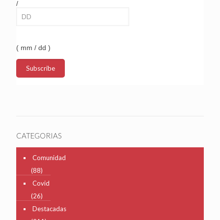
/
( mm / dd )
CATEGORIAS
Comunidad
(88)
Covid
(26)
Destacadas