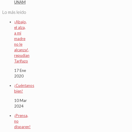
UNAM
Lo más leído
¡Abajo,
el alza,
a mi
madre
no le
alcanza!,
repudian
Tarifazo
17 Ene
2020
¡Cuéntanos
bien!
10 Mar
2024
¡Prensa,
no
disparen!