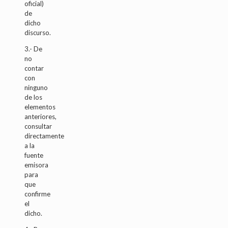
oficial)
de
dicho
discurso.
3.- De
no
contar
con
ninguno
de los
elementos
anteriores,
consultar
directamente
a la
fuente
emisora
para
que
confirme
el
dicho.