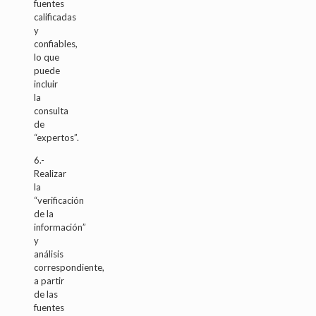
fuentes
calificadas
y
confiables,
lo que
puede
incluir
la
consulta
de
“expertos”.
6.-
Realizar
la
“verificación
de la
información”
y
análisis
correspondiente,
a partir
de las
fuentes