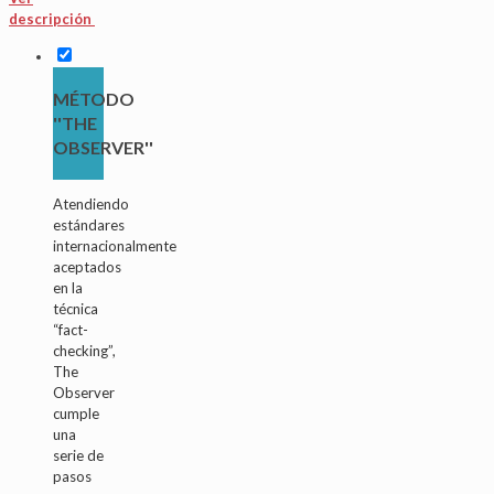
descripción
MÉTODO
''THE
OBSERVER''
Atendiendo
estándares
internacionalmente
aceptados
en la
técnica
“fact-
checking”,
The
Observer
cumple
una
serie de
pasos