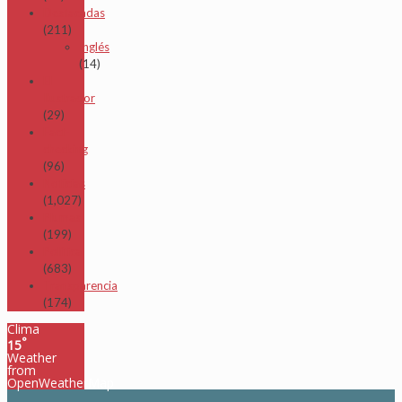
Destacadas
(211)
Inglés
(14)
El
Ilustrador
(29)
Fact-
checking
(96)
Noticias
(1,027)
Plumas
(199)
Política
(683)
Transparencia
(174)
Clima
°
15
Weather
from
OpenWeatherMap