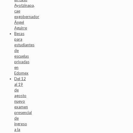
Ayotzinapa,
cae
exgobernador
Ángel
Aguirre
Becas
para
estudiantes
de
escuelas
privadas
en
Edomex
Del 12
al 19
de
agosto
nuevo
examen
presencial
de
ingreso
a la