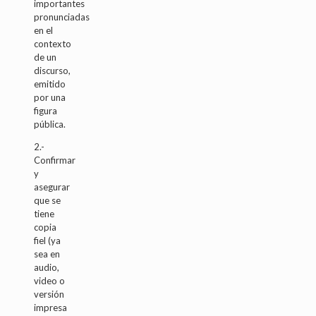
importantes
pronunciadas
en el
contexto
de un
discurso,
emitido
por una
figura
pública.
2.-
Confirmar
y
asegurar
que se
tiene
copia
fiel (ya
sea en
audio,
video o
versión
impresa