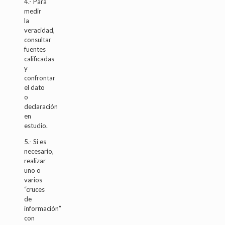
4.- Para
medir
la
veracidad,
consultar
fuentes
calificadas
y
confrontar
el dato
o
declaración
en
estudio.
5.- Si es
necesario,
realizar
uno o
varios
“cruces
de
información”
con