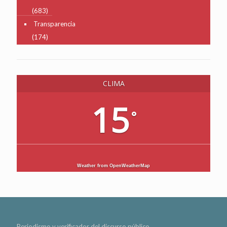
(683)
Transparencia
(174)
CLIMA
15
°
Weather from OpenWeatherMap
Periodismo y verificador del discurso público.